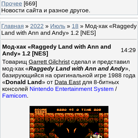
Прочее
[669]
Новости сайта и разное другое.
Главная
»
2022
»
Июль
»
18
» Мод-хак «Raggedy
Land with Ann and Andy» 1.2 [NES]
Мод-хак «Raggedy Land with Ann and
14:29
Andy» 1.2 [NES]
Товарищ
Garrett Gilchrist
сделал и представил
мод-хак «
Raggedy Land with Ann and Andy
»,
базирующийся на оригинальной игре 1988 года
«
Donald Land
» от
Data East
для 8-битных
консолей
Nintendo Entertainment System
/
Famicom
.