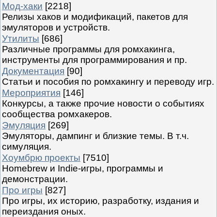
Мод-хаки
[2218]
Релизы хаков и модификаций, пакетов для
эмуляторов и устройств.
Утилиты
[686]
Различные программы для ромхакинга,
инструменты для программирования и пр.
Документация
[90]
Статьи и пособия по ромхакингу и переводу игр.
Мероприятия
[146]
Конкурсы, а также прочие новости о событиях
сообщества ромхакеров.
Эмуляция
[269]
Эмуляторы, дампинг и близкие темы. В т.ч.
симуляция.
Хоумбрю проекты
[7510]
Homebrew и Indie-игры, программы и
демонстрации.
Про игры
[827]
Про игры, их историю, разработку, издания и
переиздания оных.