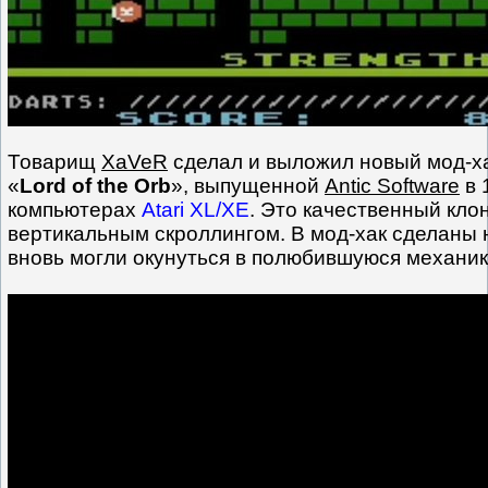
Товарищ
XaVeR
сделал и выложил новый мод-ха
«
Lord of the Orb
», выпущенной
Antic Software
в 
компьютерах
Atari XL/XE
. Это качественный клон
вертикальным скроллингом. В мод-хак сделаны 
вновь могли окунуться в полюбившуюся механик