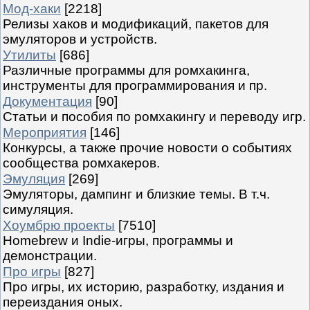
Мод-хаки
[2218]
Релизы хаков и модификаций, пакетов для
эмуляторов и устройств.
Утилиты
[686]
Различные программы для ромхакинга,
инструменты для программирования и пр.
Документация
[90]
Статьи и пособия по ромхакингу и переводу игр.
Мероприятия
[146]
Конкурсы, а также прочие новости о событиях
сообщества ромхакеров.
Эмуляция
[269]
Эмуляторы, дампинг и близкие темы. В т.ч.
симуляция.
Хоумбрю проекты
[7510]
Homebrew и Indie-игры, программы и
демонстрации.
Про игры
[827]
Про игры, их историю, разработку, издания и
переиздания оных.