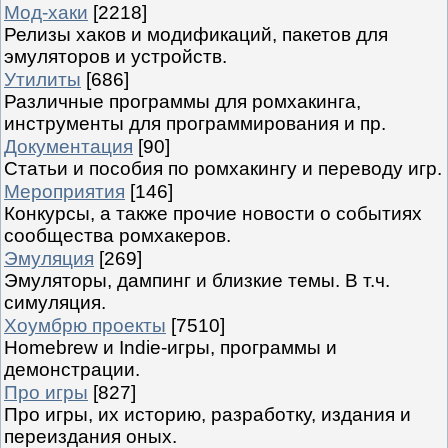
Мод-хаки
[2218]
Релизы хаков и модификаций, пакетов для
эмуляторов и устройств.
Утилиты
[686]
Различные программы для ромхакинга,
инструменты для программирования и пр.
Документация
[90]
Статьи и пособия по ромхакингу и переводу игр.
Мероприятия
[146]
Конкурсы, а также прочие новости о событиях
сообщества ромхакеров.
Эмуляция
[269]
Эмуляторы, дампинг и близкие темы. В т.ч.
симуляция.
Хоумбрю проекты
[7510]
Homebrew и Indie-игры, программы и
демонстрации.
Про игры
[827]
Про игры, их историю, разработку, издания и
переиздания оных.