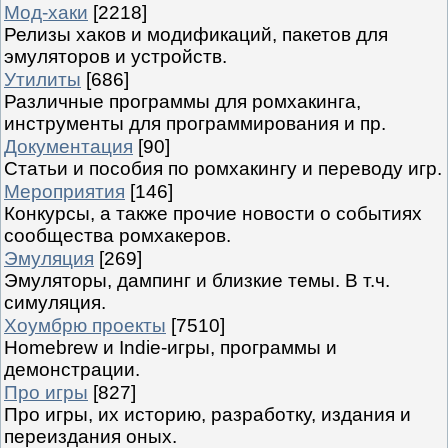
Мод-хаки
[2218]
Релизы хаков и модификаций, пакетов для
эмуляторов и устройств.
Утилиты
[686]
Различные программы для ромхакинга,
инструменты для программирования и пр.
Документация
[90]
Статьи и пособия по ромхакингу и переводу игр.
Мероприятия
[146]
Конкурсы, а также прочие новости о событиях
сообщества ромхакеров.
Эмуляция
[269]
Эмуляторы, дампинг и близкие темы. В т.ч.
симуляция.
Хоумбрю проекты
[7510]
Homebrew и Indie-игры, программы и
демонстрации.
Про игры
[827]
Про игры, их историю, разработку, издания и
переиздания оных.