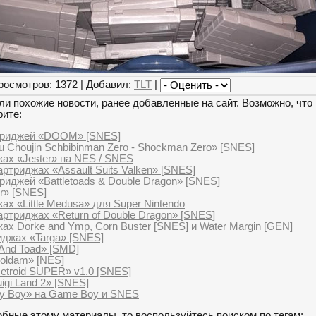
росмотров: 1372 | Добавил:
TLT
|
и похожие новости, ранее добавленные на сайт. Возможно, что 
рите:
триджей «DOOM» [SNES]
 Choujin Schbibinman Zero - Shockman Zero» [SNES]
жах «Jester» на NES / SNES
ртриджах «Assault Suits Valken» [SNES]
риджей «Battletoads & Double Dragon» [SNES]
r» [SNES]
ах «Little Medusa» для Super Nintendo
артриджах «Return of Double Dragon» [SNES]
ах Dorke and Ymp, Corn Buster [SNES] и Water Margin [GEN]
иджах «Targa» [SNES]
 And Toad» [SMD]
oldam» [NES]
etroid SUPER» v1.0 [SNES]
igi Land 2» [SNES]
ly Boy» на Game Boy и SNES
бные этому материалы, то воспользуйтесь поиском по тегам: