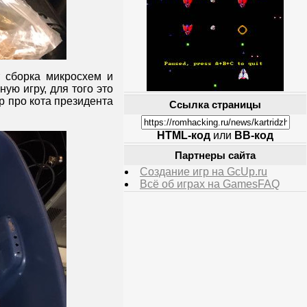
 сборка микросхем и
ную игру, для того это
р про кота президента
Ссылка страницы
HTML-код
или
BB-код
Партнеры сайта
Создание игр на GcUp.ru
Всё об играх на GamesFAQ