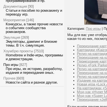
программирования и пр.
Документация
[90]
Статьи и пособия по ромхакингу и
переводу игр.
Мероприятия
[146]
Конкурсы, а также прочие новости
о событиях сообщества
Категория:
Про игры
| П
ромхакеров.
Мы для вас уже отобрал
Эмуляция
[269]
какая-то из них, посмот
Эмуляторы, дампинг и близкие
темы. В т.ч. симуляция.
Переиздание кар
Картриджи «Kaizou
Хоумбрю проекты
[7510]
Релиз на картрид
Homebrew и Indie-игры, программы
Переиздание на ка
и демонстрации.
Периездание карт
Про игры
[827]
Релиз «Fork Parke
Про игры, их историю, разработку,
Релиз на картридж
издания и переиздания оных.
Переиздание на к
Релиз на картридж
Прочее
[669]
Издание на картр
Новости сайта и разное другое.
Новая игра «Lock
На картриджах «S
Мод-хак «Hyper M
Мод-хак «Super Lu
Переиздание «Jel
Если ищите другие подо