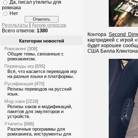
Да, писал утилиты для
ромхака
Нет
Результаты
|
Архив опросов
Всего ответов:
1380
Контора
Second Dim
картриджей с игрой «
Категории новостей
будет хорошее сообще
Ромхакинг
[308]
США Билла Клинтона 
Общие темы, связанные с
ромхакингом.
Переводы игр
[695]
Всё, что касается переводов игр
на разные языки и платформы.
Русификация
[470]
Релизы переводов на русский
язык.
Мод-хаки
[2218]
Релизы хаков и модификаций,
пакетов для эмуляторов и
устройств.
Утилиты
[686]
Различные программы для
ромхакинга, инструменты для