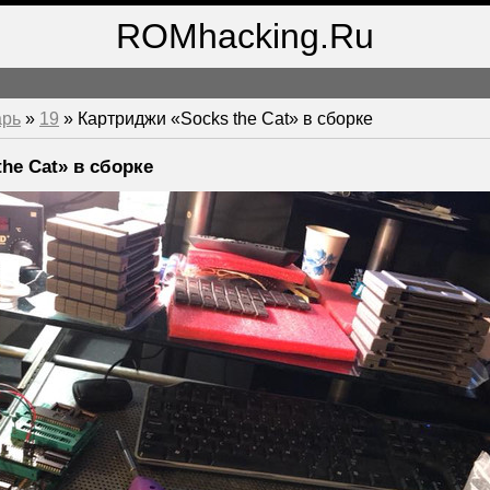
ROMhacking.Ru
арь
»
19
» Картриджи «Socks the Cat» в сборке
he Cat» в сборке