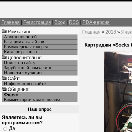
Главная
|
Регистрация
|
Вход
|
RSS
|
PDA-версия
Ромхакинг:
Главная
»
2018
»
Янв
Архив новостей
База ромхак-файлов
Картриджи «Socks t
Ромхакерская галерея
Каталог разного
Дополнительно:
Поиск по сайту
Зарубежный ромхакинг
Новости эмуляции
Cайт:
Информация о сайте
Общение:
Форум
Комментарии к материалам
Наш опрос
Являетесь ли вы
программистом?
Да