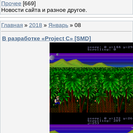
Прочее
[669]
Новости сайта и разное другое.
Главная
»
2018
»
Январь
»
08
В разработке «Project C» [SMD]