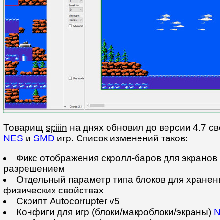
Товарищ
spiiin
на днях обновил до версии 4.7 с
NES
и
SMD
игр. Список изменений таков:
Фикс отображения скролл-баров для экранов 
разрешением
Отдельный параметр типа блоков для хранен
физических свойствах
Скрипт Autocorrupter v5
Конфиги для игр (блоки/макроблоки/экраны)
N