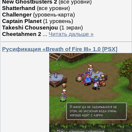
New Ghostbusters 2
(все уровни)
Shatterhand
(все уровни)
Challenger
(уровень-карта)
Captain Planet
(1 уровень)
Takeshi Chousenjou
(1 экран)
Cheetahmen 2
...
Читать дальше »
Русификация «Breath of Fire III» 1.0 [PSX]