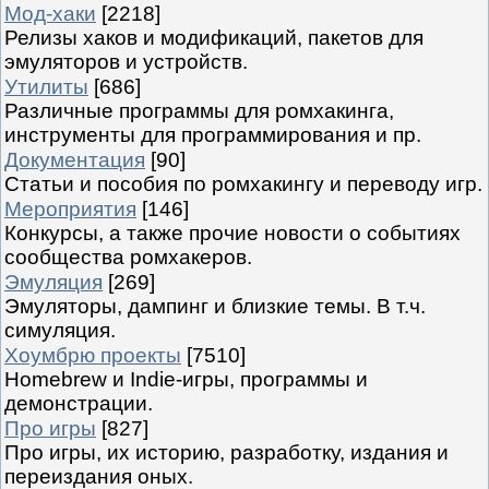
Мод-хаки
[2218]
Релизы хаков и модификаций, пакетов для
эмуляторов и устройств.
Утилиты
[686]
Различные программы для ромхакинга,
инструменты для программирования и пр.
Документация
[90]
Статьи и пособия по ромхакингу и переводу игр.
Мероприятия
[146]
Конкурсы, а также прочие новости о событиях
сообщества ромхакеров.
Эмуляция
[269]
Эмуляторы, дампинг и близкие темы. В т.ч.
симуляция.
Хоумбрю проекты
[7510]
Homebrew и Indie-игры, программы и
демонстрации.
Про игры
[827]
Про игры, их историю, разработку, издания и
переиздания оных.