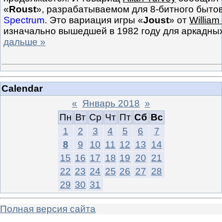
«
Roust
», разрабатываемом для 8-битного быто
Spectrum
. Это вариация игры «
Joust
» от
William
изначально вышедшей в 1982 году для аркадны
дальше »
Calendar
«
Январь 2018
»
Пн
Вт
Ср
Чт
Пт
Сб
Вс
1
2
3
4
5
6
7
8
9
10
11
12
13
14
15
16
17
18
19
20
21
22
23
24
25
26
27
28
29
30
31
Полная версия сайта