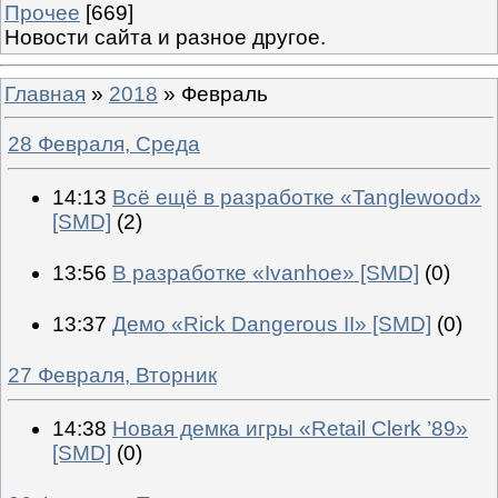
Прочее
[669]
Новости сайта и разное другое.
Главная
»
2018
»
Февраль
28 Февраля, Среда
14:13
Всё ещё в разработке «Tanglewood»
[SMD]
(2)
13:56
В разработке «Ivanhoe» [SMD]
(0)
13:37
Демо «Rick Dangerous II» [SMD]
(0)
27 Февраля, Вторник
14:38
Новая демка игры «Retail Clerk ’89»
[SMD]
(0)