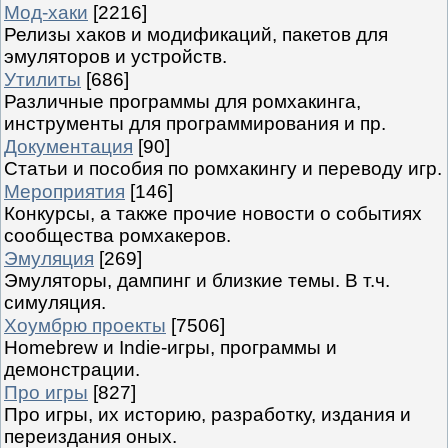
Мод-хаки
[2216]
Релизы хаков и модификаций, пакетов для
эмуляторов и устройств.
Утилиты
[686]
Различные программы для ромхакинга,
инструменты для программирования и пр.
Документация
[90]
Статьи и пособия по ромхакингу и переводу игр.
Мероприятия
[146]
Конкурсы, а также прочие новости о событиях
сообщества ромхакеров.
Эмуляция
[269]
Эмуляторы, дампинг и близкие темы. В т.ч.
симуляция.
Хоумбрю проекты
[7506]
Homebrew и Indie-игры, программы и
демонстрации.
Про игры
[827]
Про игры, их историю, разработку, издания и
переиздания оных.