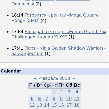
Dreamcast
(3)
18:14
Готовится к релизу «Mega Quadro
Pong» [SMD]
(4)
17:54
В разработке порт «Ferrari Grand Prix
Challenge» на Atari XL/XE
(1)
17:41
Порт «Ninja Gaiden Shadow Warriors»
на ZxSpectrum
(1)
Calendar
«
Февраль 2018
»
Пн
Вт
Ср
Чт
Пт
Сб
Вс
1
2
3
4
5
6
7
8
9
10
11
12
13
14
15
16
17
18