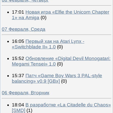
17:01
Новая игра «Elfie the Unicorn Chapter
1» на Amiga
(0)
07 Февраля, Среда
16:05
Первый хак на Atari Lynx -
«Switchblade II» 1.0
(0)
15:52
Обновление «Digital Devil Monogatari:
Megami Tensei» 1.0
(0)
15:37
Патч «Game Boy Wars 3 PAL-style
balancing» v0.9 [GBx]
(0)
06 Февраля, Вторник
18:04
В разработке «La Citadelle du Chaos»
[SMD]
(1)