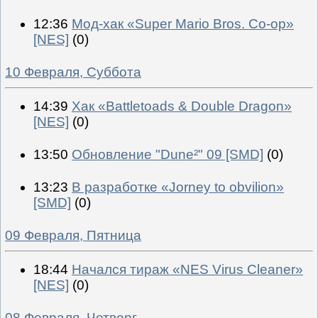
12:36
Мод-хак «Super Mario Bros. Co-op»
[NES]
(0)
10 Февраля, Суббота
14:39
Хак «Battletoads & Double Dragon»
[NES]
(0)
13:50
Обновление "Dune²" 09 [SMD]
(0)
13:23
В разработке «Jorney to obvilion»
[SMD]
(0)
09 Февраля, Пятница
18:44
Начался тираж «NES Virus Cleaner»
[NES]
(0)
08 Февраля, Четверг