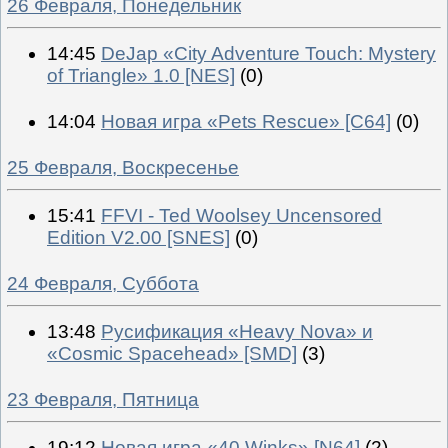
26 Февраля, Понедельник
14:45
DeJap «City Adventure Touch: Mystery
of Triangle» 1.0 [NES]
(0)
14:04
Новая игра «Pets Rescue» [C64]
(0)
25 Февраля, Воскресенье
15:41
FFVI - Ted Woolsey Uncensored
Edition V2.00 [SNES]
(0)
24 Февраля, Суббота
13:48
Русификация «Heavy Nova» и
«Cosmic Spacehead» [SMD]
(3)
23 Февраля, Пятница
19:12
Новая игра «40 Winks» [N64]
(2)