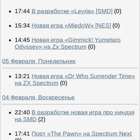
17:44
В разработке «Leyria» [SMD]
(0)
15:34
Новая игра «MiedoW» [NES]
(0)
14:45
Новая игра «Gimmick! Yumetaro
Odyssey» на Zx Spectrum
(0)
05 Февраля, Понедельник
13:21
Новая игра «Dr Who Surrender Time»
на ZX Spectrum
(0)
04 Февраля, Воскресенье
22:40
В разработке новая игра про ниндзя
на SMD
(2)
17:41
Порт «The Pawn» на Spectrum Next