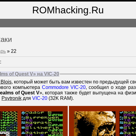
ROMhacking.Ru
хаки
арь
»
22
:
ms of Quest V» на VIC-20
 Blois
, который может быть вам известен по предыдущей св
ового компьютера
Commodore VIC-20
, сообщил о ходе ра
ealms of Quest V
», которая также будет выпущена на физи
й
Psytronik
для
VIC-20
(32K RAM).