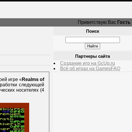
Приветствую Вас
Гость
Поиск
Партнеры сайта
Создание игр на GcUp.ru
Всё об играх на GamesFAQ
оей игре «
Realms of
зработки следующей
ческих носителях (4