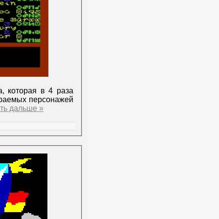
а, которая в 4 раза
играемых персонажей
ть дальше »