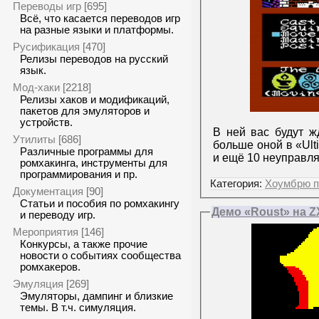
Переводы игр
[695]
Всё, что касается переводов игр
на разные языки и платформы.
Русификация
[470]
Релизы переводов на русский
язык.
Мод-хаки
[2218]
Релизы хаков и модификаций,
пакетов для эмуляторов и
устройств.
В ней вас будут ж
Утилиты
[686]
больше оной в «Ult
Различные программы для
и ещё 10 неуправл
ромхакинга, инструменты для
программирования и пр.
Категория:
Хоумбрю п
Документация
[90]
Статьи и пособия по ромхакингу
Демо «Roust» на Z
и переводу игр.
Мероприятия
[146]
Конкурсы, а также прочие
новости о событиях сообщества
ромхакеров.
Эмуляция
[269]
Эмуляторы, дампинг и близкие
темы. В т.ч. симуляция.