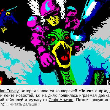
llan Turvey
, которая является конверсией «
Joust
» с аркад
й ленте новостей, т.к. на днях появилась играемая демк
кий геймплей и музыку от
Craig Howard
. Позже полную иг
Inc
...
Читать дальше »