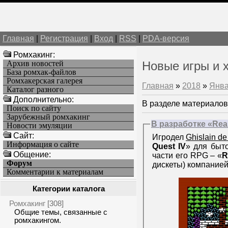
Главная
|
Регистрация
|
Вход
|
RSS
|
PDA-версия
Ромхакинг:
Архив новостей
Новые игры и 
База ромхак-файлов
Ромхакерская галерея
Главная
»
2018
»
Янв
Каталог разного
Дополнительно:
В разделе материалов
Поиск по сайту
Зарубежный ромхакинг
В разработке «Real
Новости эмуляции
Cайт:
Игродел
Ghislain de
Информация о сайте
Quest IV
» для быт
Общение:
части его RPG – «
R
Форум
дискеты) компание
Комментарии к материалам
Категории каталога
Ромхакинг
[308]
Общие темы, связанные с
ромхакингом.