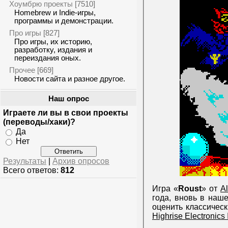
Хоумбрю проекты
[7510]
Homebrew и Indie-игры,
программы и демонстрации.
Про игры
[827]
Про игры, их историю,
разработку, издания и
переиздания оных.
Прочее
[669]
Новости сайта и разное другое.
Наш опрос
Играете ли вы в свои проекты
(переводы/хаки)?
Да
Нет
Результаты
|
Архив опросов
Всего ответов:
812
Игра «
Roust
» от
A
года, вновь в наше
оценить классичес
Highrise Electronics 