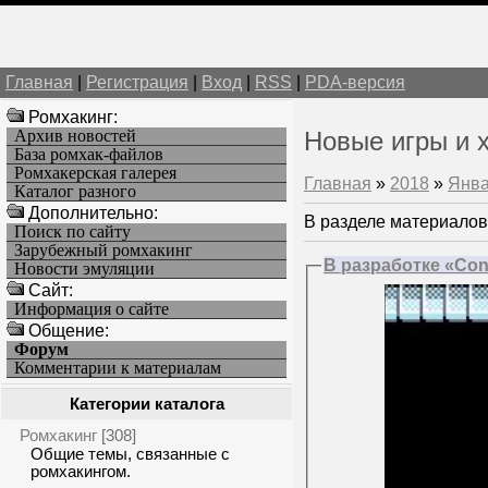
Главная
|
Регистрация
|
Вход
|
RSS
|
PDA-версия
Ромхакинг:
Архив новостей
Новые игры и 
База ромхак-файлов
Ромхакерская галерея
Главная
»
2018
»
Янв
Каталог разного
Дополнительно:
В разделе материалов
Поиск по сайту
Зарубежный ромхакинг
В разработке «Con
Новости эмуляции
Cайт:
Информация о сайте
Общение:
Форум
Комментарии к материалам
Категории каталога
Ромхакинг
[308]
Общие темы, связанные с
ромхакингом.