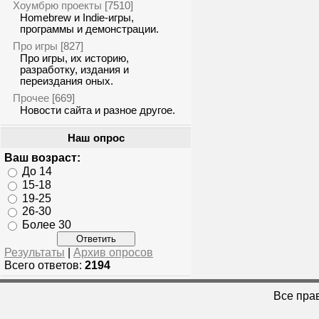
Хоумбрю проекты
[7510]
Homebrew и Indie-игры,
программы и демонстрации.
Про игры
[827]
Про игры, их историю,
разработку, издания и
переиздания оных.
Прочее
[669]
Новости сайта и разное другое.
Наш опрос
Ваш возраст:
До 14
15-18
19-25
26-30
Более 30
Результаты
|
Архив опросов
Всего ответов:
2194
Все пра