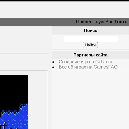
Приветствую Вас
Гость
Поиск
Партнеры сайта
Создание игр на GcUp.ru
Всё об играх на GamesFAQ