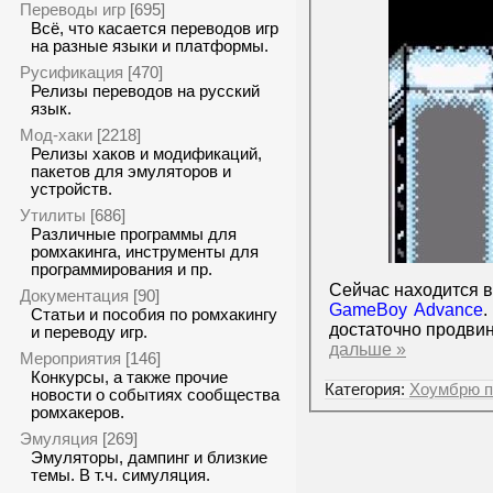
Переводы игр
[695]
Всё, что касается переводов игр
на разные языки и платформы.
Русификация
[470]
Релизы переводов на русский
язык.
Мод-хаки
[2218]
Релизы хаков и модификаций,
пакетов для эмуляторов и
устройств.
Утилиты
[686]
Различные программы для
ромхакинга, инструменты для
программирования и пр.
Сейчас находится в
Документация
[90]
GameBoy Advance
.
Статьи и пособия по ромхакингу
достаточно продвин
и переводу игр.
дальше »
Мероприятия
[146]
Конкурсы, а также прочие
Категория:
Хоумбрю п
новости о событиях сообщества
ромхакеров.
Эмуляция
[269]
Эмуляторы, дампинг и близкие
темы. В т.ч. симуляция.