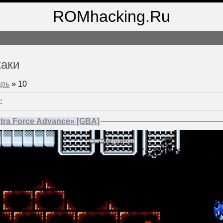
ROMhacking.Ru
хаки
арь
»
10
:
tra Force Advance» [GBA]