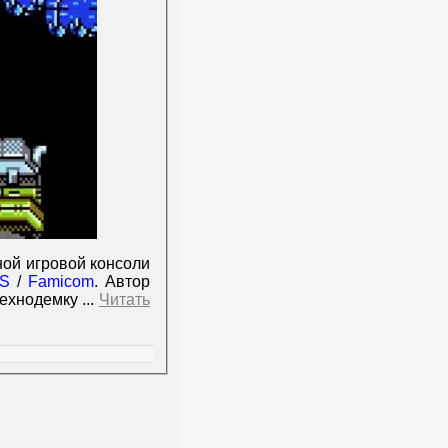
ной игровой консоли
S
/
Famicom
. Автор
 технодемку
...
Читать