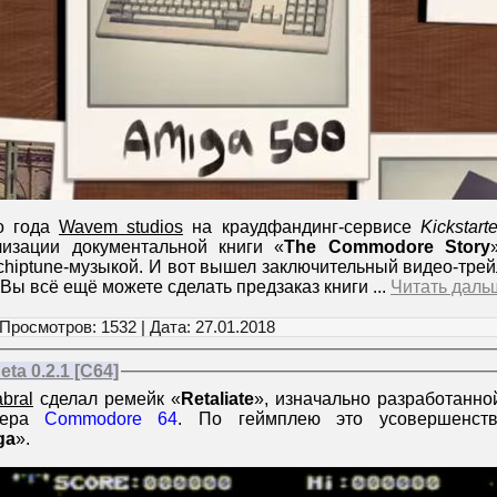
о года
Wavem studios
на краудфандинг-сервисе
Kickstarte
лизации документальной книги «
The Commodore Story
 chiptune-музыкой. И вот вышел заключительный видео-тр
 Вы всё ещё можете сделать предзаказ книги
...
Читать даль
 Просмотров: 1532 | Дата:
27.01.2018
eta 0.2.1 [C64]
bral
сделал ремейк «
Retaliate
», изначально разработанн
ютера
Commodore 64
. По геймплею это усовершенств
ga
».