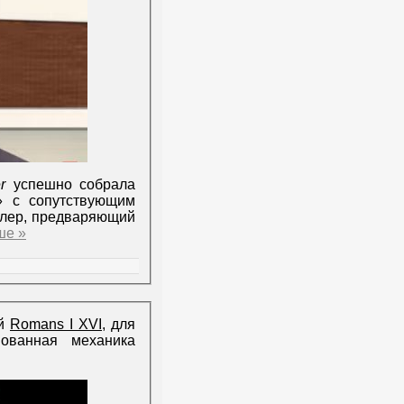
r
успешно собрала
» с сопутствующим
ейлер, предваряющий
ше »
ой
Romans I XVI
, для
ованная механика