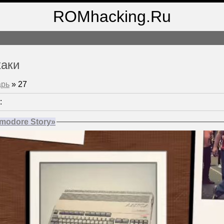
ROMhacking.Ru
хаки
арь
»
27
:
modore Story»