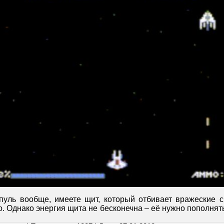
пуль вообще, имеете щит, который отбивает вражеские 
. Однако энергия щита не бесконечна – её нужно пополнят