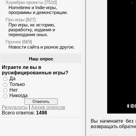
Хоумбрю проекты
[7510]
Homebrew и Indie-игры,
программы и демонстрации.
Про игры
[827]
Про игры, их историю,
разработку, издания и
переиздания оных.
Прочее
[669]
Новости сайта и разное другое.
Наш опрос
Играете ли вы в
русифицированные игры?
Да
Только
Нет
Никогда
Результаты
|
Архив опросов
Всего ответов:
1498
Вы начинаете без 
возвращать обратно