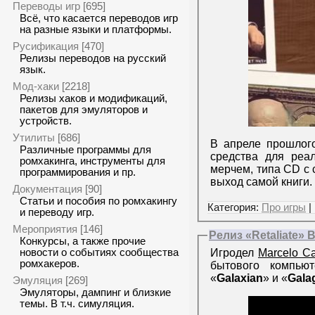
Переводы игр
[695]
Всё, что касается переводов игр
на разные языки и платформы.
Русификация
[470]
Релизы переводов на русский
язык.
Мод-хаки
[2218]
Релизы хаков и модификаций,
пакетов для эмуляторов и
устройств.
Утилиты
[686]
В апреле прошлог
Различные программы для
средства для реа
ромхакинга, инструменты для
мерчем, типа CD c
программирования и пр.
выход самой книги.
Документация
[90]
Статьи и пособия по ромхакингу
Категория:
Про игры
|
и переводу игр.
Мероприятия
[146]
Релиз «Retaliate» B
Конкурсы, а также прочие
новости о событиях сообщества
Игродел
Marcelo Ca
ромхакеров.
бытового компь
«
Galaxian
» и «
Gala
Эмуляция
[269]
Эмуляторы, дампинг и близкие
темы. В т.ч. симуляция.