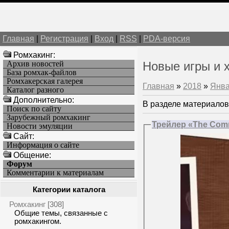
Главная
|
Регистрация
|
Вход
|
RSS
|
PDA-версия
Ромхакинг:
Архив новостей
Новые игры и 
База ромхак-файлов
Ромхакерская галерея
Главная
»
2018
»
Янв
Каталог разного
Дополнительно:
В разделе материалов
Поиск по сайту
Зарубежный ромхакинг
Трейлер «The Com
Новости эмуляции
Cайт:
Информация о сайте
Общение:
Форум
Комментарии к материалам
Категории каталога
Ромхакинг
[308]
Общие темы, связанные с
ромхакингом.