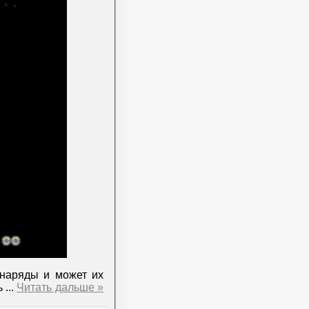
снаряды и может их
ь
...
Читать дальше »