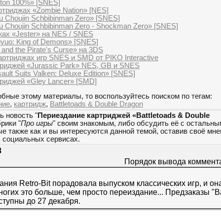
ton 100%» [SNES]
ртриджах «Zombie Nation» [NES]
 Choujin Schbibinman Zero» [SNES]
 Choujin Schbibinman Zero - Shockman Zero» [SNES]
жах «Jester» на NES / SNES
yuo: King of Demons» [SNES]
and the Pirate's Curse» на 3DS
артриджах игр SNES и SMD от PIKO Interactive
риджей «Jurassic Park» NES, GB и SNES
ult Suits Valken: Deluxe Edition» [SNES]
риджей «Gley Lancer» [SMD]
бные этому материалы, то воспользуйтесь поиском по тегам:
ние
,
картридж
,
Battletoads & Double Dragon
ь новость "
Периездание картриджей «Battletoads & Double
брики "
Про игры
" своим знакомым, либо обсудить её с остальны
е также как и вы интересуются данной темой, оставив своё мн
х социальных сервисах.
3
Порядок вывода коммент
ания Retro-Bit порадовала выпуском классических игр, и он
многих это больше, чем просто переиздание... Предзаказы "Ba
тупны до 27 декабря.