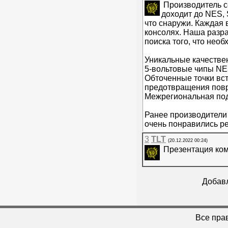
Производитель с
доходит до NES, 
что снаружи. Каждая 
консолях. Наша разра
поиска того, что нео
Уникальные качестве
5-вольтовые чипы NE
Обточенные точки вст
предотвращения повр
Межрегиональная под
Ранее производители 
очень понравились ре
3
TLT
(20.12.2022 00:24)
Презентация ком
Добавл
Все пра