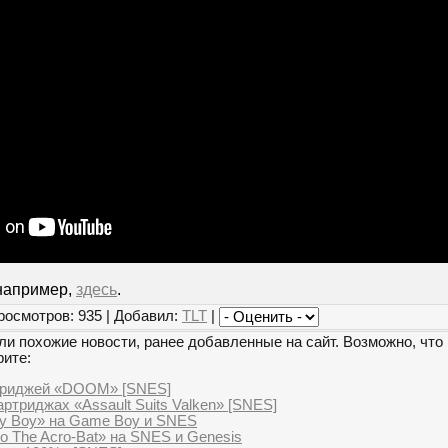
 например,
здесь
.
росмотров: 935 | Добавил:
TLT
|
и похожие новости, ранее добавленные на сайт. Возможно, что 
рите:
триджей «DOOM» [SNES]
ртриджах «Assault Suits Valken» [SNES]
ly Boy» на Game Boy и SNES
o The Acro-Bat» на SNES и Genesis