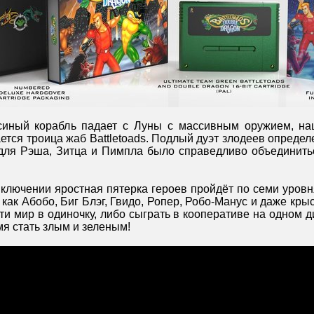
синый корабль падает с Луны с массивным оружием, на
ается троица жаб Battletoads. Подлый дуэт злодеев опреде
 для Рэша, Зитца и Пимпла было справедливо объединит
ключении яростная пятерка героев пройдёт по семи уровн
как Абобо, Биг Блэг, Гвидо, Ропер, Робо-Манус и даже кры
и мир в одиночку, либо сыграть в кооперативе на одном 
я стать злым и зеленым!