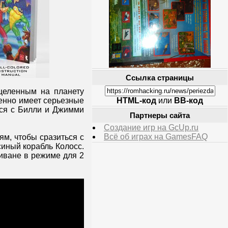
Ссылка страницы
целенным на планету
ленно имеет серьезные
HTML-код
или
BB-код
ься с Билли и Джимми
Партнеры сайта
Создание игр на GcUp.ru
Всё об играх на GamesFAQ
ям, чтобы сразиться с
синый корабль Колосс.
диване в режиме для 2