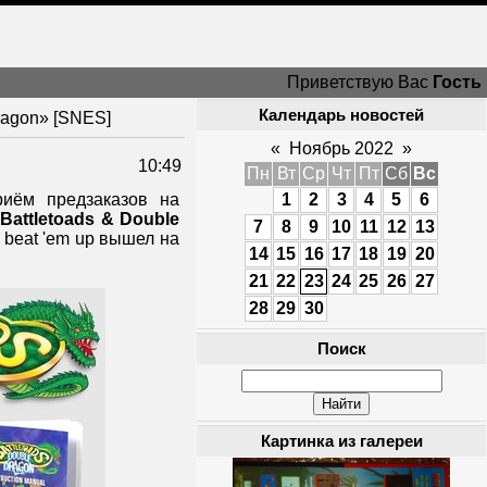
Приветствую Вас
Гость
Календарь новостей
ragon» [SNES]
«
Ноябрь 2022
»
10:49
Пн
Вт
Ср
Чт
Пт
Сб
Вс
иём предзаказов на
1
2
3
4
5
6
Battletoads & Double
7
8
9
10
11
12
13
т beat 'em up вышел на
14
15
16
17
18
19
20
21
22
23
24
25
26
27
28
29
30
Поиск
Картинка из галереи