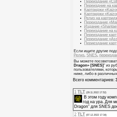
Переиздание «Cot
Переиздние на ка
Картриджи «Kaizou
Картриджи «Kaizou
Релиз на картрид
Переиздание «Maj
Издание «Shantae 
Переиздание на к
Переиздание карт
Переиздание «Assa
Периездание карт
Если ищите другие подо
Релиз
,
SNES
,
переизда
Вы можете посоветоват
Dragon» [SNES]
" из ру
пользователями, которы
ниже, либо в различны
Всего комментариев:
1
TLT
(29.11.2022 17:52)
В этом году комп
год на ура. Для 
Dragon" для SNES дос
2
TLT
(07.12.2022 17:34)