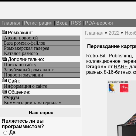
Главная
|
Регистрация
|
Вход
|
RSS
|
PDA-версия
Ромхакинг:
Главная
»
2022
»
Ноя
Архив новостей
База ромхак-файлов
Периездание картри
Ромхакерская галерея
Каталог разного
Retro-Bit Publishing
Дополнительно:
коллекционное переи
Поиск по сайту
Dragon
» от
RARE
для
Зарубежный ромхакинг
разных 8-16-битных ко
Новости эмуляции
Cайт:
Информация о сайте
Общение:
Форум
Комментарии к материалам
Наш опрос
Являетесь ли вы
программистом?
Да