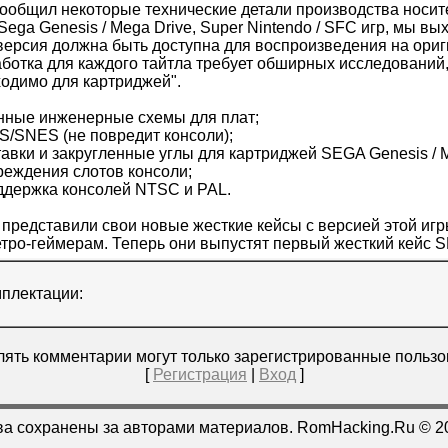
ообщил некоторые технические детали производства носите
Sega Genesis / Mega Drive, Super Nintendo / SFC игр, мы вы
версия должна быть доступна для воспроизведения на ори
ботка для каждого тайтла требует обширных исследований
бходимо для картриджей".
нные инженерные схемы для плат;
S/SNES (не повредит консоли);
авки и закругленные углы для картриджей SEGA Genesis / 
еждения слотов консоли;
держка консолей NTSC и PAL.
представили свои новые жесткие кейсы с версией этой игр
тро-геймерам. Теперь они выпустят первый жесткий кейс SN
плектации:
ять комментарии могут только зарегистрированные пользо
[
Регистрация
|
Вход
]
ва сохранены за авторами материалов. RomHacking.Ru © 2