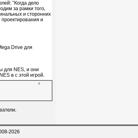
лей: "Когда дело
ходим за рамки того,
гинальных и сторонних
, проектирования и
Mega Drive для
ы для NES, и они
ES в с этой игрой.
0
ватели.
008-2026