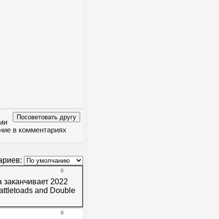
ми
ение в комментариях
ариев:
0
а заканчивает 2022
ttletoads and Double
0