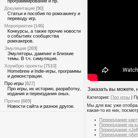
программирования и пр.
Документация
[90]
Статьи и пособия по ромхакингу и
переводу игр.
Мероприятия
[146]
Конкурсы, а также прочие новости
о событиях сообщества
ромхакеров.
Эмуляция
[269]
Эмуляторы, дампинг и близкие
темы. В т.ч. симуляция.
Хоумбрю проекты
[7510]
Homebrew и Indie-игры, программы
и демонстрации.
Про игры
[827]
Про игры, их историю, разработку,
Заказать вы можете,
издания и переиздания оных.
Категория:
Про игры
| П
Прочее
[669]
Мы для вас уже отобрал
Новости сайта и разное другое.
какая-то из них, посмот
Переиздание кар
Переиздание на ка
Переиздание «Jel
Переиздание «Aer