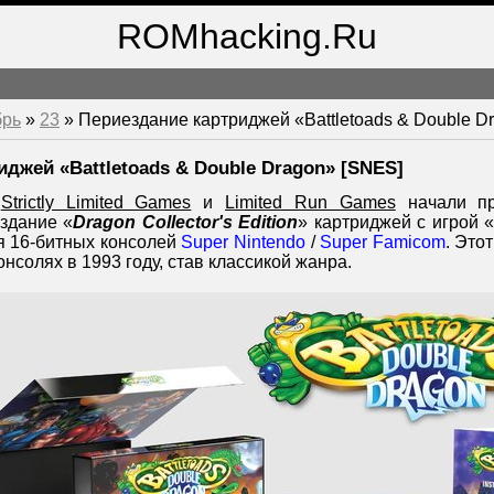
ROMhacking.Ru
брь
»
23
» Периездание картриджей «Battletoads & Double D
джей «Battletoads & Double Dragon» [SNES]
,
Strictly Limited Games
и
Limited Run Games
начали пр
здание «
Dragon Collector's Edition
» картриджей с игрой «
 16-битных консолей
Super Nintendo
/
Super Famicom
. Это
нсолях в 1993 году, став классикой жанра.