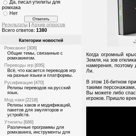
Да, писал утилиты для
ромхака
Нет
Результаты
|
Архив опросов
Всего ответов:
1380
Категории новостей
Ромхакинг
[308]
Общие темы, связанные с
Когда огромный кры
ромхакингом.
Земля, на зов отклик
Переводы игр
[695]
намерения, поэтому
Всё, что касается переводов игр
Ли.
на разные языки и платформы.
В этом 16-битном при
Русификация
[470]
такими персонажами, 
Релизы переводов на русский
язык.
Вы можете либо спаст
игроков. Пришло врем
Мод-хаки
[2218]
Релизы хаков и модификаций,
пакетов для эмуляторов и
устройств.
Утилиты
[686]
Различные программы для
ромхакинга, инструменты для