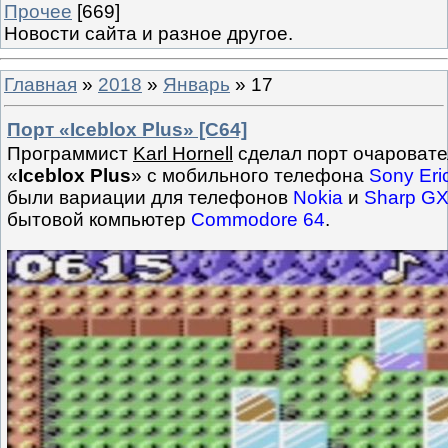
Прочее
[669]
Новости сайта и разное другое.
Главная
»
2018
»
Январь
»
17
Порт «Iceblox Plus» [C64]
Программист
Karl Hornell
сделал порт очаровате
«
Iceblox Plus
» с мобильного телефона
Sony Eri
были вариации для телефонов
Nokia
и
Sharp G
бытовой компьютер
Commodore 64
.