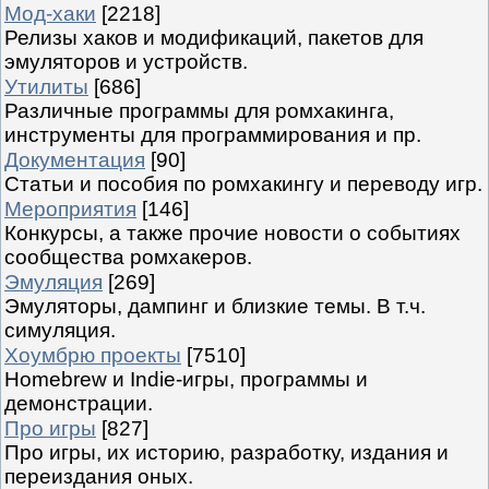
Мод-хаки
[2218]
Релизы хаков и модификаций, пакетов для
эмуляторов и устройств.
Утилиты
[686]
Различные программы для ромхакинга,
инструменты для программирования и пр.
Документация
[90]
Статьи и пособия по ромхакингу и переводу игр.
Мероприятия
[146]
Конкурсы, а также прочие новости о событиях
сообщества ромхакеров.
Эмуляция
[269]
Эмуляторы, дампинг и близкие темы. В т.ч.
симуляция.
Хоумбрю проекты
[7510]
Homebrew и Indie-игры, программы и
демонстрации.
Про игры
[827]
Про игры, их историю, разработку, издания и
переиздания оных.