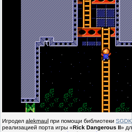
Игродел
alekmaul
при помощи библиотеки
SGDK
реализацией порта игры «
Rick Dangerous II
» д