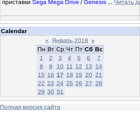
приставки
Sega Mega Drive
/
Genesis
...
Читать д
Calendar
«
Январь 2018
»
Пн
Вт
Ср
Чт
Пт
Сб
Вс
1
2
3
4
5
6
7
8
9
10
11
12
13
14
15
16
17
18
19
20
21
22
23
24
25
26
27
28
29
30
31
Полная версия сайта