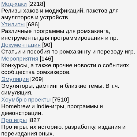
Мод-хаки
[2218]
Релизы хаков и модификаций, пакетов для
эмуляторов и устройств.
Утилиты
[686]
Различные программы для ромхакинга,
инструменты для программирования и пр.
Документация
[90]
Статьи и пособия по ромхакингу и переводу игр.
Мероприятия
[146]
Конкурсы, а также прочие новости о событиях
сообщества ромхакеров.
Эмуляция
[269]
Эмуляторы, дампинг и близкие темы. В т.ч.
симуляция.
Хоумбрю проекты
[7510]
Homebrew и Indie-игры, программы и
демонстрации.
Про игры
[827]
Про игры, их историю, разработку, издания и
переиздания оных.