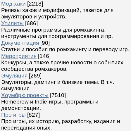
Мод-хаки
[2218]
Релизы хаков и модификаций, пакетов для
эмуляторов и устройств.
Утилиты
[686]
Различные программы для ромхакинга,
инструменты для программирования и пр.
Документация
[90]
Статьи и пособия по ромхакингу и переводу игр.
Мероприятия
[146]
Конкурсы, а также прочие новости о событиях
сообщества ромхакеров.
Эмуляция
[269]
Эмуляторы, дампинг и близкие темы. В т.ч.
симуляция.
Хоумбрю проекты
[7510]
Homebrew и Indie-игры, программы и
демонстрации.
Про игры
[827]
Про игры, их историю, разработку, издания и
переиздания оных.