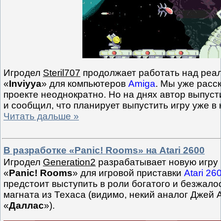
Игродел
Steril707
продолжает работать над реа
«
Inviyya
» для компьютеров
Amiga
. Мы уже расс
проекте неоднократно. Но на днях автор выпус
и сообщил, что планирует выпустить игру уже в
Читать дальше »
В разработке «Panic! Rooms» на Atari 2600
Игродел
Generation2
разрабатывает новую игру
«
Panic! Rooms
» для игровой приставки
Atari 26
предстоит выступить в роли богатого и безжало
магната из Техаса (видимо, некий аналог Джей 
«
Даллас
»).