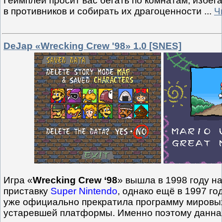
Геймплей просит вас бегать по комнатам, избега
в противников и собирать их драгоценности
...
Ч
DeJap «Wrecking Crew '98» 1.0 [SNES]
Игра «
Wrecking Crew ‘98
» вышла в 1998 году н
приставку
Super Nintendo
, однако ещё в 1997 го
уже официально прекратила программу мировых
устаревшей платформы. Именно поэтому данная