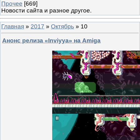
Прочее
[669]
Новости сайта и разное другое.
Главная
»
2017
»
Октябрь
»
10
Анонс релиза «Inviyya» на Amiga