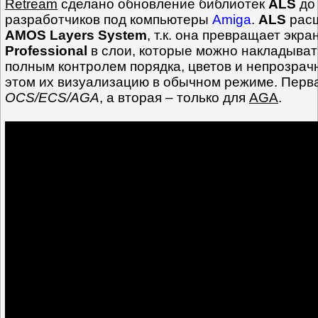
Retream
сделано обновление библиотек
ALS
до 
разработчиков под компьютеры
Amiga
.
ALS
расш
AMOS Layers System
, т.к. она превращает экр
Professional
в слои, которые можно накладывать
полным контролем порядка, цветов и непрозрач
этом их визуализацию в обычном режиме. Перва
OCS/ECS/AGA
, а вторая – только для
AGA
.