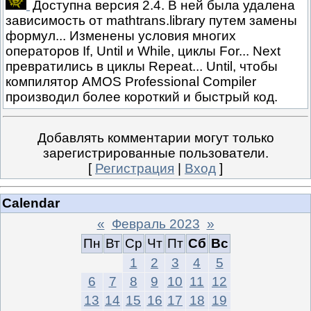
Доступна версия 2.4. В ней была удалена
зависимость от mathtrans.library путем замены
формул... Изменены условия многих
операторов If, Until и While, циклы For... Next
превратились в циклы Repeat... Until, чтобы
компилятор AMOS Professional Compiler
производил более короткий и быстрый код.
Добавлять комментарии могут только
зарегистрированные пользователи.
[
Регистрация
|
Вход
]
Calendar
«
Февраль 2023
»
Пн
Вт
Ср
Чт
Пт
Сб
Вс
1
2
3
4
5
6
7
8
9
10
11
12
13
14
15
16
17
18
19