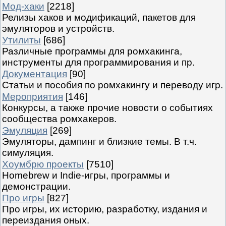
Мод-хаки
[2218]
Релизы хаков и модификаций, пакетов для
эмуляторов и устройств.
Утилиты
[686]
Различные программы для ромхакинга,
инструменты для программирования и пр.
Документация
[90]
Статьи и пособия по ромхакингу и переводу игр.
Мероприятия
[146]
Конкурсы, а также прочие новости о событиях
сообщества ромхакеров.
Эмуляция
[269]
Эмуляторы, дампинг и близкие темы. В т.ч.
симуляция.
Хоумбрю проекты
[7510]
Homebrew и Indie-игры, программы и
демонстрации.
Про игры
[827]
Про игры, их историю, разработку, издания и
переиздания оных.