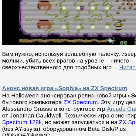
Вам нужно, используя волшебную палочку, изв
молнии, убить всех врагов на уровне – ничего
сверхъестественного для подобных игр
...
Читат
Анонс новая игра «Sophia» на ZX Spectrum
На Halloween анонсирован релиз новой игры «
S
бытового компьютера
ZX Spectrum
. Эту игру де
Alessandro Grussu в конструкторе игр
Arcade Ga
от
Jonathan Cauldwell
. Технически игра ориент
Spectrum 128k
, но может запускаться и на
ZX Sp
(без AY-звука), оборудованном Beta Disk/Plus
D/DivIDE/DivMMC.