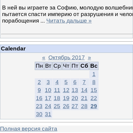
В ней вы играете за Софию, молодую волшебниц
пытается спасти империю от разрушения и чело
порабощения
...
Читать дальше »
Calendar
«
Октябрь 2017
»
Пн
Вт
Ср
Чт
Пт
Сб
Вс
1
2
3
4
5
6
7
8
9
10
11
12
13
14
15
16
17
18
19
20
21
22
23
24
25
26
27
28
29
30
31
Полная версия сайта