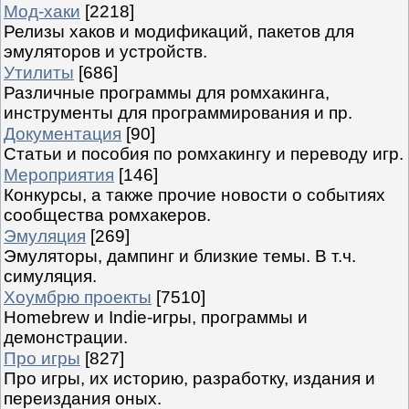
Мод-хаки
[2218]
Релизы хаков и модификаций, пакетов для
эмуляторов и устройств.
Утилиты
[686]
Различные программы для ромхакинга,
инструменты для программирования и пр.
Документация
[90]
Статьи и пособия по ромхакингу и переводу игр.
Мероприятия
[146]
Конкурсы, а также прочие новости о событиях
сообщества ромхакеров.
Эмуляция
[269]
Эмуляторы, дампинг и близкие темы. В т.ч.
симуляция.
Хоумбрю проекты
[7510]
Homebrew и Indie-игры, программы и
демонстрации.
Про игры
[827]
Про игры, их историю, разработку, издания и
переиздания оных.