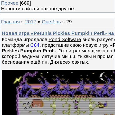
Прочее
[669]
Новости сайта и разное другое.
Главная
»
2017
»
Октябрь
»
29
Новая игра «Petunia Pickles Pumpkin Peril» на
Команда игроделов
Pond Software
вновь радует
платформы
C64
, представив свою новую игру «
Pickles Pumpkin Peril
». Это играемая демка на 
которой ведьмы, летучие мыши, тыквы и прочая
беснования ещё т.н. Дня всех святых.