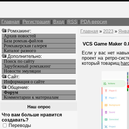
Главная
|
Регистрация
|
Вход
|
RSS
|
PDA-версия
Ромхакинг:
Главная
»
2023
»
Янв
Архив новостей
База ромхак-файлов
VCS Game Maker 0.
Ромхакерская галерея
Каталог разного
Если у вас нет нав
Дополнительно:
проект на ретро-сис
Поиск по сайту
который товарищ
har
Зарубежный ромхакинг
Новости эмуляции
Cайт:
Информация о сайте
Общение:
Форум
Комментарии к материалам
Наш опрос
Что вам больше нравится
создавать?
Переводы