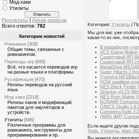
Мод-хаки
Утилиты
Результаты
|
Архив опросов
Категория:
Утилиты
| П
Всего ответов:
782
Мы для вас уже отобрал
Категории новостей
какая-то из них, посмот
Ромхакинг
[308]
В разработке ути
Общие темы, связанные с
VCS Game Maker 
ромхакингом.
Скриптовой ЯП Blo
Переводы игр
[695]
Скриптовой ЯП cho
MegaDrive MEGAP
Всё, что касается переводов игр
Super Hitachi 2 Ins
на разные языки и платформы.
Утилита NESBlockF
Русификация
[470]
XGM драйвер дл
Релизы переводов на русский
NES Block Finder 
язык.
1tracker v0.23 (Wi
NES Rom Maker (Wi
Мод-хаки
[2218]
KONAMI Compress
Релизы хаков и модификаций,
GINCS Studio 1.6.0
пакетов для эмуляторов и
CompressTools 2.0
устройств.
(WIN) IMP! Compre
Утилиты
[686]
Различные программы для
Если ищите другие подо
ромхакинга, инструменты для
Tools
,
Утилиты
,
Atari 26
программирования и пр.
Вы можете посоветоват