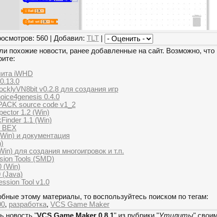
росмотров: 560 | Добавил:
TLT
|
и похожие новости, ранее добавленные на сайт. Возможно, что 
рите:
лита iWHD
0.13.0
cklyVN8bit v0.2.8 для создания игр
ice4genesis 0.4.0
ACK source code v1_2
pector 1.2 (Win)
inder 1.1 (Win)
я BEX
(Win) и документация
n)
n) для создания многоигровок и т.п.
ion Tools (SMD)
 (Win)
 (Java)
ssion Tool v1.0
бные этому материалы, то воспользуйтесь поиском по тегам:
00
,
разработка
,
VCS Game Maker
ь новость "
VCS Game Maker 0.8.1
" из рубрики "
Утилиты
" свои