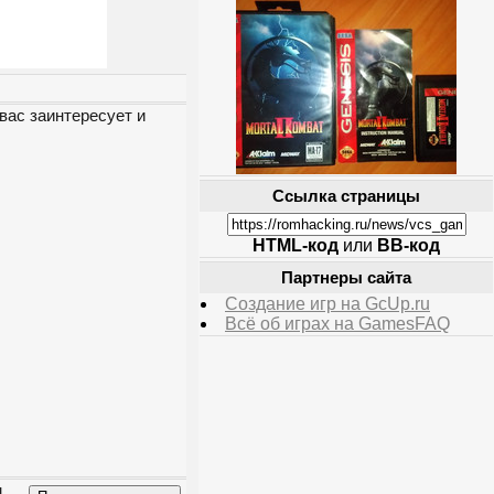
вас заинтересует и
Ссылка страницы
HTML-код
или
BB-код
Партнеры сайта
Создание игр на GcUp.ru
Всё об играх на GamesFAQ
м