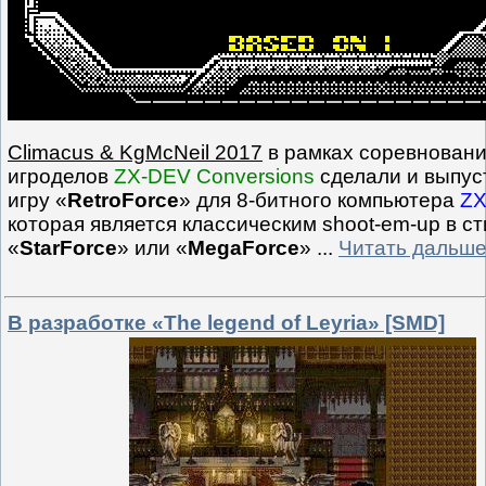
Climacus & KgMcNeil 2017
в рамках соревнован
игроделов
ZX-DEV Conversions
сделали и выпус
игру «
RetroForce
» для 8-битного компьютера
ZX
которая является классическим shoot-em-up в с
«
StarForce
» или «
MegaForce
»
...
Читать дальше
В разработке «The legend of Leyria» [SMD]