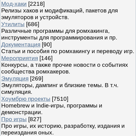
Мод-хаки
[2218]
Релизы хаков и модификаций, пакетов для
эмуляторов и устройств.
Утилиты
[686]
Различные программы для ромхакинга,
инструменты для программирования и пр.
Документация
[90]
Статьи и пособия по ромхакингу и переводу игр.
Мероприятия
[146]
Конкурсы, а также прочие новости о событиях
сообщества ромхакеров.
Эмуляция
[269]
Эмуляторы, дампинг и близкие темы. В т.ч.
симуляция.
Хоумбрю проекты
[7510]
Homebrew и Indie-игры, программы и
демонстрации.
Про игры
[827]
Про игры, их историю, разработку, издания и
переиздания оных.