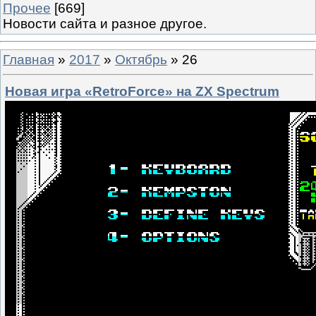
Прочее
[669]
Новости сайта и разное другое.
Главная
»
2017
»
Октябрь
»
26
Новая игра «RetroForce» на ZX Spectrum