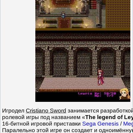
Игродел
Cristiano Sword
занимается разработко
ролевой игры под названием «
The legend of Ley
16-битной игровой приставки
Sega Genesis
/
Meg
Паралельно этой игре он создает и одноимённ