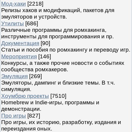
Мод-хаки
[2218]
Релизы хаков и модификаций, пакетов для
эмуляторов и устройств.
Утилиты
[686]
Различные программы для ромхакинга,
инструменты для программирования и пр.
Документация
[90]
Статьи и пособия по ромхакингу и переводу игр.
Мероприятия
[146]
Конкурсы, а также прочие новости о событиях
сообщества ромхакеров.
Эмуляция
[269]
Эмуляторы, дампинг и близкие темы. В т.ч.
симуляция.
Хоумбрю проекты
[7510]
Homebrew и Indie-игры, программы и
демонстрации.
Про игры
[827]
Про игры, их историю, разработку, издания и
переиздания оных.