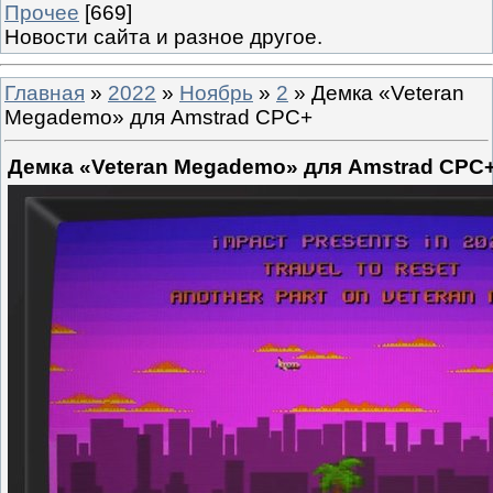
Прочее
[669]
Новости сайта и разное другое.
Главная
»
2022
»
Ноябрь
»
2
» Демка «Veteran
Megademo» для Amstrad CPC+
Демка «Veteran Megademo» для Amstrad CPC