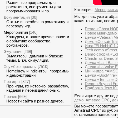
Различные программы для
ромхакинга, инструменты для
Категория:
Мероприяти
программирования и пр.
Мы для вас уже отобрал
Документация
[90]
какая-то из них, посмот
Статьи и пособия по ромхакингу и
переводу игр.
Demo «Ghost NOP
Мероприятия
[146]
Новое мини-демо 
Конкурсы, а также прочие новости
Демка «Veteran 
о событиях сообщества
Демо «Corsair Tra
ромхакеров.
Игра "El Hobbit" 1
Tech demo «Street
Эмуляция
[269]
Demo-сборка «Echo
Эмуляторы, дампинг и близкие
Christmas Demo 2
темы. В т.ч. симуляция.
Демка «Last Battle
Хоумбрю проекты
[7510]
Демка «La Valse E
Мини-игра «AMSCI
Homebrew и Indie-игры, программы
Демка «BooMfire»
и демонстрации.
Демка «Ten Line 
Про игры
[827]
Demo «Beyond Fron
Про игры, их историю, разработку,
Подборка Jeux10L
издания и переиздания оных.
Если ищите другие подо
Прочее
[669]
демо
,
Amstrad CPC
,
де
Новости сайта и разное другое.
Вы можете посоветоват
Amstrad CPC
" из рубри
остальными пользовател