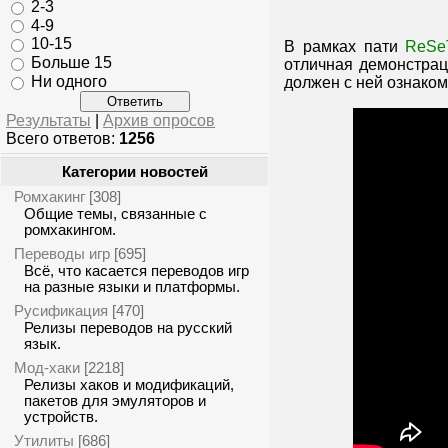
2-3
4-9
10-15
В рамках пати
ReSe
Больше 15
отличная демонстрац
Ни одного
должен с ней ознаком
Результаты
|
Архив опросов
Всего ответов:
1256
Категории новостей
Ромхакинг
[308]
Общие темы, связанные с
ромхакингом.
Переводы игр
[695]
Всё, что касается переводов игр
на разные языки и платформы.
Русификация
[470]
Релизы переводов на русский
язык.
Мод-хаки
[2218]
Релизы хаков и модификаций,
пакетов для эмуляторов и
устройств.
Утилиты
[686]