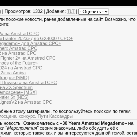
я
| Просмотров: 1392 | Добавил:
TLT
|
и похожие новости, ранее добавленные на сайт. Возможно, что 
рите:
» на Amstrad CPC
«Trantor 2023» для GX4000 / CPC+
Megademo» для Amstrad CPC+
iner» Amstrad CPC
.2 на Amstrad CPC
 Fighter 2» на Amstrad CPC
es of the Future»
024 на Amstrad CPC
 2» на Amiga
trange» [SMD]
I Invasor» на Amstrad CPC
 на ZX Spectrum
Demoscene» [MSX]
tier 5» [NES]
ignesV2 на Amstrad CPC
бные этому материалы, то воспользуйтесь поиском по тегам:
мосцена
,
конкурс
,
Пути Кассандры
ь новость "
Ознакомьтесь с «30 Years Amstrad Megademo» на
ки "
Мероприятия
" своим знакомым, либо обсудить её с
ями, которые также как и вы интересуются данной темой, оста