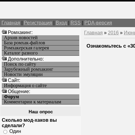
Главная
|
Регистрация
|
Вход
|
RSS
|
PDA-версия
Ромхакинг:
Главная
»
2016
»
Июн
Архив новостей
База ромхак-файлов
Ознакомьтесь с «3
Ромхакерская галерея
Каталог разного
Дополнительно:
Поиск по сайту
Зарубежный ромхакинг
Новости эмуляции
Cайт:
Информация о сайте
Общение:
Форум
Комментарии к материалам
Наш опрос
Сколько мод-хаков вы
сделали?
Один