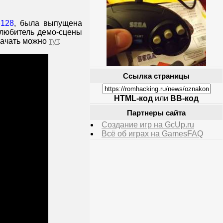
6128
, была выпущена
 любитель демо-сцены
скачать можно
тут
.
Ссылка страницы
HTML-код
или
BB-код
Партнеры сайта
Создание игр на GcUp.ru
Всё об играх на GamesFAQ