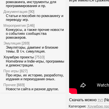
игре имеются сражени
ромхакинга, инструменты для
программирования и пр.
Документация
[90]
Статьи и пособия по ромхакингу и
переводу игр.
Мероприятия
[146]
Конкурсы, а также прочие новости
о событиях сообщества
ромхакеров.
Эмуляция
[269]
Эмуляторы, дампинг и близкие
темы. В т.ч. симуляция.
Хоумбрю проекты
[7510]
Homebrew и Indie-игры, программы
и демонстрации.
Про игры
[827]
Про игры, их историю, разработку,
издания и переиздания оных.
Прочее
[669]
Новости сайта и разное другое.
Скачать можно
тут
(№4
Категория:
Хоумбрю пр