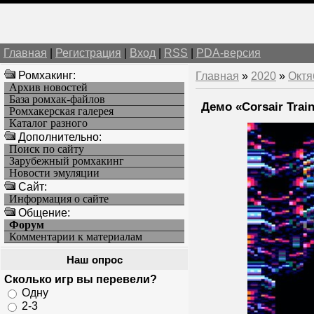
Главная
|
Регистрация
|
Вход
|
RSS
|
PDA-версия
Ромхакинг:
Главная
»
2020
»
Октя
Архив новостей
База ромхак-файлов
Демо «Corsair Trai
Ромхакерская галерея
Каталог разного
Дополнительно:
Поиск по сайту
Зарубежный ромхакинг
Новости эмуляции
Cайт:
Информация о сайте
Общение:
Форум
Комментарии к материалам
Наш опрос
Сколько игр вы перевели?
Одну
2-3