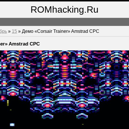
ROMhacking.Ru
брь
»
15
» Демо «Corsair Trainer» Amstrad CPC
ner» Amstrad CPC