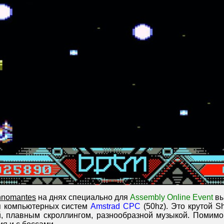
chnomantes
на днях специально для
Assembly Online Event
вы
я компьютерных систем
Amstrad CPC
(50hz). Это крутой S
й, плавным скроллингом, разнообразной музыкой. Помимо