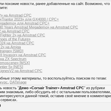
и похожие новости, ранее добавленные на сайт. Возможно, что 
рите:
» на Amstrad CPC
«Trantor 2023» для GX4000 / CPC+
Megademo» для Amstrad CPC+
30 Years Amstrad Megademo» на Amstrad CPC
.2 на Amstrad CPC
 Fighter 2» на Amstrad CPC
es of the Future»
024 на Amstrad CPC
 2» на Amiga
trange» [SMD]
I Invasor» на Amstrad CPC
 на ZX Spectrum
Demoscene» [MSX]
tier 5» [NES]
ignesV2 на Amstrad CPC
бные этому материалы, то воспользуйтесь поиском по тегам:
нкурс
,
DATimage
ь новость "
Демо «Corsair Trainer» Amstrad CPC
" из рубрики
оим знакомым, либо обсудить её с остальными пользователями,
 интересуются данной темой, оставив своё мнение в комментари
сервисах.
0