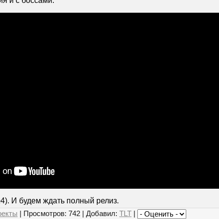
я и с боссами.
). И будем ждать полный релиз.
оекты
| Просмотров: 742 | Добавил:
TLT
|