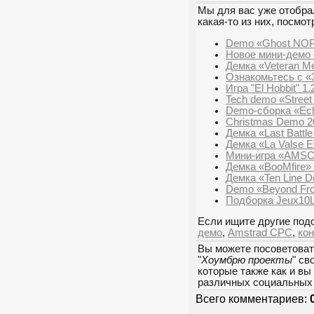
Мы для вас уже отобрал
какая-то из них, посмот
Demo «Ghost NOP
Новое мини-демо 
Демка «Veteran 
Ознакомьтесь с «
Игра "El Hobbit" 1
Tech demo «Street
Demo-сборка «Echo
Christmas Demo 2
Демка «Last Battle
Демка «La Valse E
Мини-игра «AMSCI
Демка «BooMfire»
Демка «Ten Line 
Demo «Beyond Fron
Подборка Jeux10L
Если ищите другие подо
демо
,
Amstrad CPC
,
ко
Вы можете посоветоват
"
Хоумбрю проекты
" св
которые также как и вы
различных социальных 
Всего комментариев: