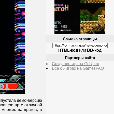
Ссылка страницы
HTML-код
или
BB-код
Партнеры сайта
Создание игр на GcUp.ru
Всё об играх на GamesFAQ
пустила демо-версию
hoot em up с отличной
 множества врагов, в