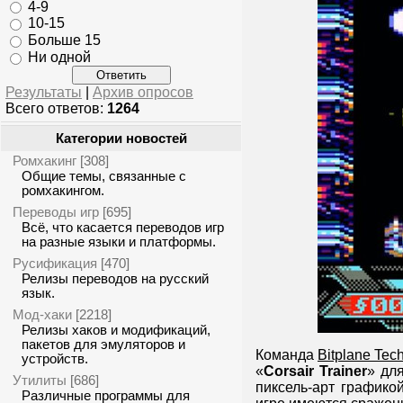
4-9
10-15
Больше 15
Ни одной
Результаты
|
Архив опросов
Всего ответов:
1264
Категории новостей
Ромхакинг
[308]
Общие темы, связанные с
ромхакингом.
Переводы игр
[695]
Всё, что касается переводов игр
на разные языки и платформы.
Русификация
[470]
Релизы переводов на русский
язык.
Мод-хаки
[2218]
Релизы хаков и модификаций,
пакетов для эмуляторов и
Команда
Bitplane Te
устройств.
«
Corsair Trainer
» дл
Утилиты
[686]
пиксель-арт графико
Различные программы для