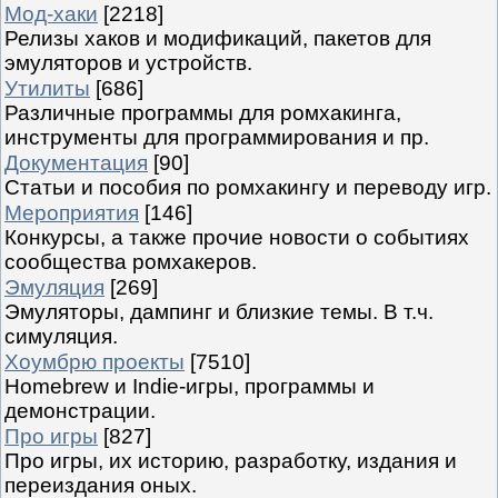
Мод-хаки
[2218]
Релизы хаков и модификаций, пакетов для
эмуляторов и устройств.
Утилиты
[686]
Различные программы для ромхакинга,
инструменты для программирования и пр.
Документация
[90]
Статьи и пособия по ромхакингу и переводу игр.
Мероприятия
[146]
Конкурсы, а также прочие новости о событиях
сообщества ромхакеров.
Эмуляция
[269]
Эмуляторы, дампинг и близкие темы. В т.ч.
симуляция.
Хоумбрю проекты
[7510]
Homebrew и Indie-игры, программы и
демонстрации.
Про игры
[827]
Про игры, их историю, разработку, издания и
переиздания оных.