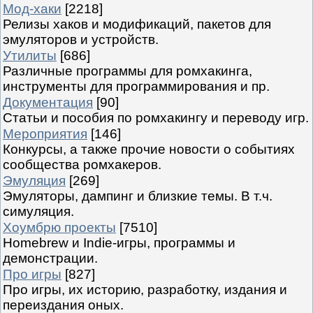
Мод-хаки
[2218]
Релизы хаков и модификаций, пакетов для
эмуляторов и устройств.
Утилиты
[686]
Различные программы для ромхакинга,
инструменты для программирования и пр.
Документация
[90]
Статьи и пособия по ромхакингу и переводу игр.
Мероприятия
[146]
Конкурсы, а также прочие новости о событиях
сообщества ромхакеров.
Эмуляция
[269]
Эмуляторы, дампинг и близкие темы. В т.ч.
симуляция.
Хоумбрю проекты
[7510]
Homebrew и Indie-игры, программы и
демонстрации.
Про игры
[827]
Про игры, их историю, разработку, издания и
переиздания оных.