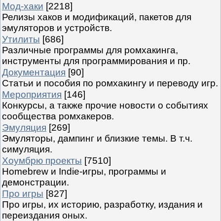
Мод-хаки
[2218]
Релизы хаков и модификаций, пакетов для
эмуляторов и устройств.
Утилиты
[686]
Различные программы для ромхакинга,
инструменты для программирования и пр.
Документация
[90]
Статьи и пособия по ромхакингу и переводу игр.
Мероприятия
[146]
Конкурсы, а также прочие новости о событиях
сообщества ромхакеров.
Эмуляция
[269]
Эмуляторы, дампинг и близкие темы. В т.ч.
симуляция.
Хоумбрю проекты
[7510]
Homebrew и Indie-игры, программы и
демонстрации.
Про игры
[827]
Про игры, их историю, разработку, издания и
переиздания оных.