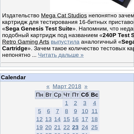
Издательство
Mega Cat Studios
непонятно зачем
картридж для тестирования 16-битных пристав
«
Sega Genesis Test Suite
». Напомним, что нед
подобный картридж под названием «
240P Test S
Retro Gaming Arts
выпустила
аналогичный «
Sega
Cartridge
». Зачем такое количество тестовых к
непонятно
...
Читать дальше »
Calendar
«
Март 2018
»
Пн
Вт
Ср
Чт
Пт
Сб
Вс
1
2
3
4
5
6
7
8
9
10
11
12
13
14
15
16
17
18
19
20
21
22
23
24
25