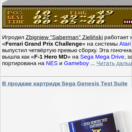
Игродел
Zbigniew "Saberman" Zieliński
работает 
«
Ferrari Grand Prix Challenge
» на системы
Atar
выпустил четвёртую превью сборку. Эта гоночна
вышла как «
F-1 Hero MD
» на
Sega Mega Drive
, 
портирована на
NES
и
Gameboy
...
Читать даль
В продаже картридж Sega Genesis Test Suite