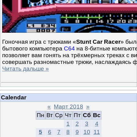
Гоночная игра с трюками «
Stunt Car Racer
» был
бытового компьютера
C64
на 8-битные компью
позволяет вам гонять на трёхмерных треках с в
совершать разномастные трюки, наслаждаясь 
Читать дальше »
Calendar
«
Март 2018
»
Пн
Вт
Ср
Чт
Пт
Сб
Вс
1
2
3
4
5
6
7
8
9
10
11