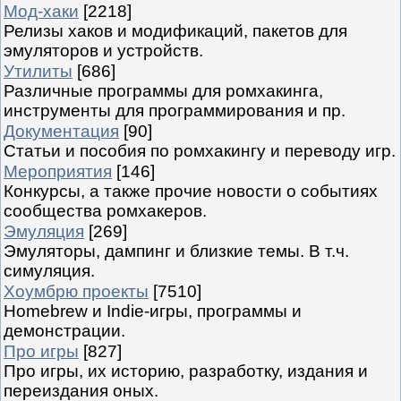
Мод-хаки
[2218]
Релизы хаков и модификаций, пакетов для
эмуляторов и устройств.
Утилиты
[686]
Различные программы для ромхакинга,
инструменты для программирования и пр.
Документация
[90]
Статьи и пособия по ромхакингу и переводу игр.
Мероприятия
[146]
Конкурсы, а также прочие новости о событиях
сообщества ромхакеров.
Эмуляция
[269]
Эмуляторы, дампинг и близкие темы. В т.ч.
симуляция.
Хоумбрю проекты
[7510]
Homebrew и Indie-игры, программы и
демонстрации.
Про игры
[827]
Про игры, их историю, разработку, издания и
переиздания оных.