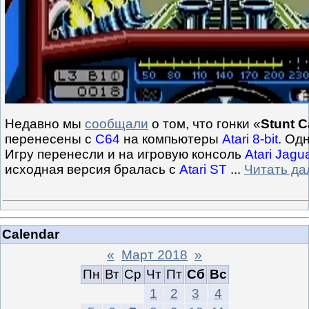
Недавно мы
сообщали
о том, что гонки «
Stunt C
перенесены с
C64
на компьютеры
Atari 8-bit
. Од
Игру перенесли и на игровую консоль
Atari Jagu
исходная версия бралась с
Atari ST
...
Читать да
Calendar
«
Март 2018
»
Пн
Вт
Ср
Чт
Пт
Сб
Вс
1
2
3
4