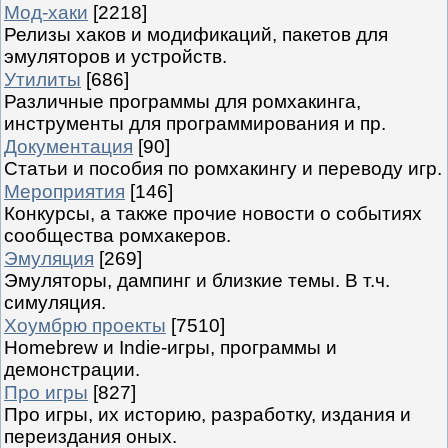
Мод-хаки
[2218]
Релизы хаков и модификаций, пакетов для
эмуляторов и устройств.
Утилиты
[686]
Различные программы для ромхакинга,
инструменты для программирования и пр.
Документация
[90]
Статьи и пособия по ромхакингу и переводу игр.
Мероприятия
[146]
Конкурсы, а также прочие новости о событиях
сообщества ромхакеров.
Эмуляция
[269]
Эмуляторы, дампинг и близкие темы. В т.ч.
симуляция.
Хоумбрю проекты
[7510]
Homebrew и Indie-игры, программы и
демонстрации.
Про игры
[827]
Про игры, их историю, разработку, издания и
переиздания оных.