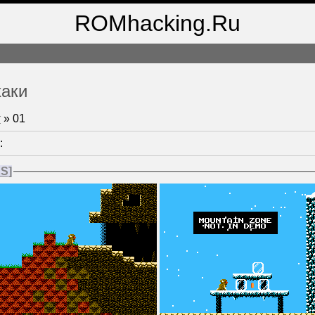
ROMhacking.Ru
хаки
т
»
01
:
ES]