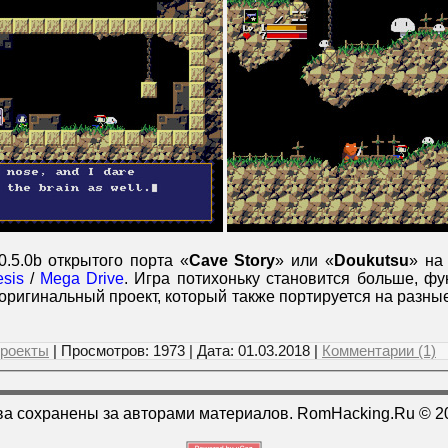
.5.0b открытого порта «
Cave Story
» или «
Doukutsu
» на
sis
/
Mega Drive
. Игра потихоньку становится больше, ф
оригинальный проект, который также портируется на разн
роекты
| Просмотров: 1973 | Дата:
01.03.2018
|
Комментарии (1)
ва сохранены за авторами материалов. RomHacking.Ru © 2