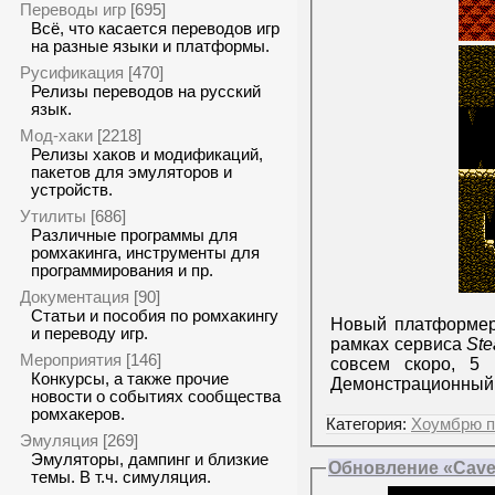
Переводы игр
[695]
Всё, что касается переводов игр
на разные языки и платформы.
Русификация
[470]
Релизы переводов на русский
язык.
Мод-хаки
[2218]
Релизы хаков и модификаций,
пакетов для эмуляторов и
устройств.
Утилиты
[686]
Различные программы для
ромхакинга, инструменты для
программирования и пр.
Документация
[90]
Статьи и пособия по ромхакингу
Новый платформе
и переводу игр.
рамках сервиса
St
Мероприятия
[146]
совсем скоро, 5 
Конкурсы, а также прочие
Демонстрационный
новости о событиях сообщества
ромхакеров.
Категория:
Хоумбрю п
Эмуляция
[269]
Эмуляторы, дампинг и близкие
Обновление «Cave 
темы. В т.ч. симуляция.