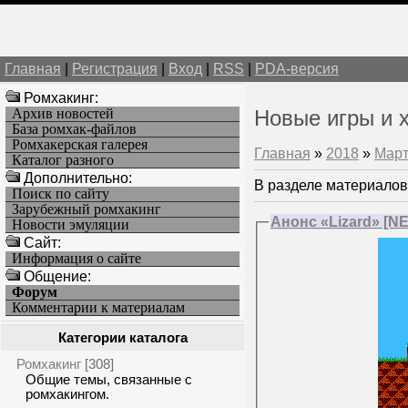
Главная
|
Регистрация
|
Вход
|
RSS
|
PDA-версия
Ромхакинг:
Архив новостей
Новые игры и 
База ромхак-файлов
Ромхакерская галерея
Главная
»
2018
»
Мар
Каталог разного
Дополнительно:
В разделе материалов
Поиск по сайту
Зарубежный ромхакинг
Анонс «Lizard» [N
Новости эмуляции
Cайт:
Информация о сайте
Общение:
Форум
Комментарии к материалам
Категории каталога
Ромхакинг
[308]
Общие темы, связанные с
ромхакингом.