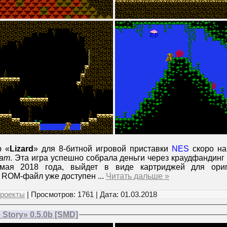
р «
Lizard
» для 8-битной игровой приставки
NES
скоро на
eam
. Эта игра успешно собрала деньги через краудфандинг
мая 2018 года, выйдет в виде картриджей для ориг
 ROM-файл уже доступен
...
Читать дальше »
роекты
| Просмотров: 1761 | Дата:
01.03.2018
Story» 0.5.0b [SMD]