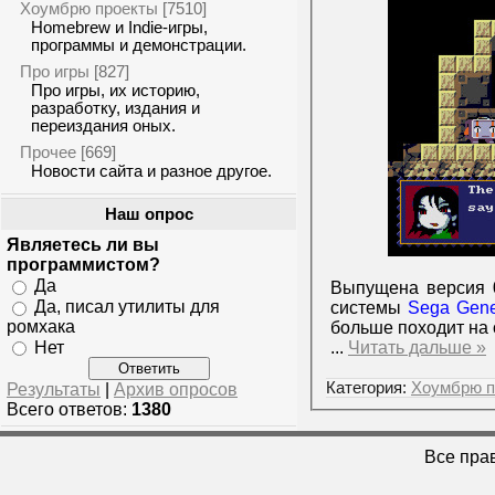
Хоумбрю проекты
[7510]
Homebrew и Indie-игры,
программы и демонстрации.
Про игры
[827]
Про игры, их историю,
разработку, издания и
переиздания оных.
Прочее
[669]
Новости сайта и разное другое.
Наш опрос
Являетесь ли вы
программистом?
Да
Выпущена версия 0
Да, писал утилиты для
системы
Sega Gene
ромхака
больше походит на 
Нет
...
Читать дальше »
Категория:
Хоумбрю п
Результаты
|
Архив опросов
Всего ответов:
1380
Все пра