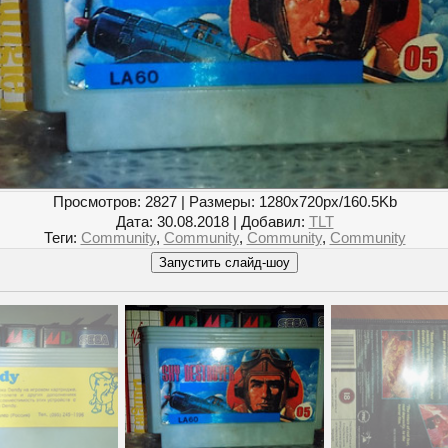
Просмотров
: 2827 |
Размеры
: 1280x720px/160.5Kb
Дата
: 30.08.2018 |
Добавил
:
TLT
Теги
:
Community
,
Community
,
Community
,
Community