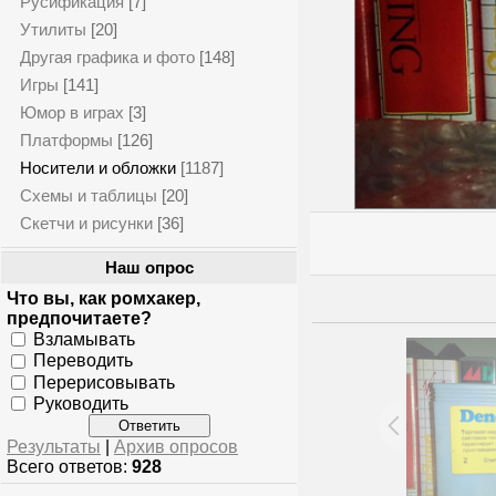
Русификация
[7]
Утилиты
[20]
Другая графика и фото
[148]
Игры
[141]
Юмор в играх
[3]
Платформы
[126]
Носители и обложки
[1187]
Схемы и таблицы
[20]
Скетчи и рисунки
[36]
Наш опрос
Что вы, как ромхакер,
предпочитаете?
Взламывать
Переводить
Перерисовывать
Руководить
Результаты
|
Архив опросов
Всего ответов:
928