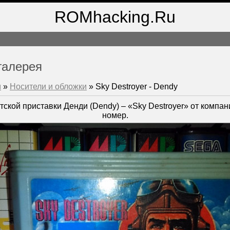
ROMhacking.Ru
галерея
м
»
Носители и обложки
» Sky Destroyer - Dendy
тской приставки Денди (Dendy) – «Sky Destroyer» от компа
номер.