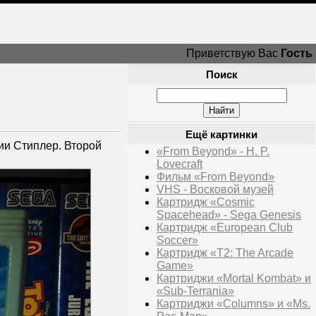
Приветствую Вас
Гость
Поиск
Ещё картинки
нии Стиплер. Второй
«From Beyond» - H. P.
Lovecraft
Фильм «From Beyond»
VHS - Восковой музей
Картридж «Cosmic
Spacehead» - Sega Genesis
Картридж «European Club
Soccer»
Картридж «T2: The Arcade
Game»
Картриджи «Mortal Kombat» и
«Sub-Terrania»
Картриджи «Columns» и «Ms.