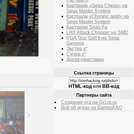
Pac-Man»
Картридж «Sega Chess» на
Sega Master System
Картридж «Olympic gold» на
Sega Master System
Картридж Shaq Fu
LHX Attack Chopper на SMD
PGA Tour Golf II на Sega
Genesis
Экстра х*
Супер х*
Доска-приставка
Ссылка страницы
HTML-код
или
BB-код
Партнеры сайта
Создание игр на GcUp.ru
Всё об играх на GamesFAQ