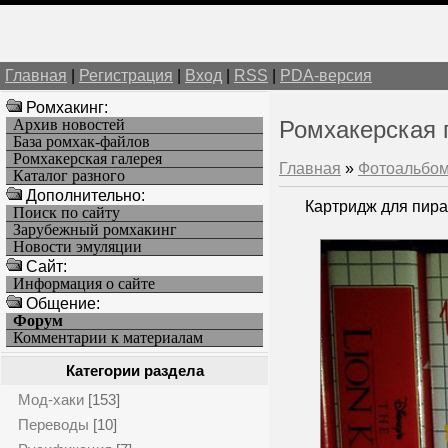
Главная
|
Регистрация
|
Вход
|
RSS
|
PDA-версия
Ромхакинг:
Архив новостей
Ромхакерская 
База ромхак-файлов
Ромхакерская галерея
Главная
»
Фотоальбо
Каталог разного
Дополнительно:
Картридж для пира
Поиск по сайту
Зарубежный ромхакинг
Новости эмуляции
Cайт:
Информация о сайте
Общение:
Форум
Комментарии к материалам
Категории раздела
Мод-хаки
[153]
Переводы
[10]