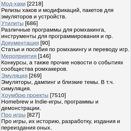
Мод-хаки
[2218]
Релизы хаков и модификаций, пакетов для
эмуляторов и устройств.
Утилиты
[686]
Различные программы для ромхакинга,
инструменты для программирования и пр.
Документация
[90]
Статьи и пособия по ромхакингу и переводу игр.
Мероприятия
[146]
Конкурсы, а также прочие новости о событиях
сообщества ромхакеров.
Эмуляция
[269]
Эмуляторы, дампинг и близкие темы. В т.ч.
симуляция.
Хоумбрю проекты
[7510]
Homebrew и Indie-игры, программы и
демонстрации.
Про игры
[827]
Про игры, их историю, разработку, издания и
переиздания оных.