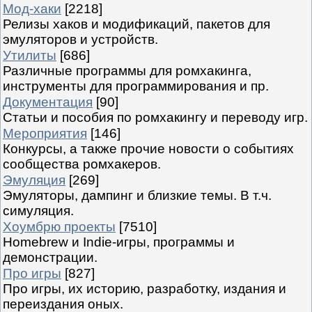
Мод-хаки
[2218]
Релизы хаков и модификаций, пакетов для
эмуляторов и устройств.
Утилиты
[686]
Различные программы для ромхакинга,
инструменты для программирования и пр.
Документация
[90]
Статьи и пособия по ромхакингу и переводу игр.
Мероприятия
[146]
Конкурсы, а также прочие новости о событиях
сообщества ромхакеров.
Эмуляция
[269]
Эмуляторы, дампинг и близкие темы. В т.ч.
симуляция.
Хоумбрю проекты
[7510]
Homebrew и Indie-игры, программы и
демонстрации.
Про игры
[827]
Про игры, их историю, разработку, издания и
переиздания оных.