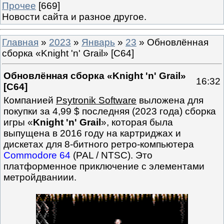
Прочее
[669]
Новости сайта и разное другое.
Главная
»
2023
»
Январь
»
23
» Обновлённая
сборка «Knight 'n' Grail» [C64]
Обновлённая сборка «Knight 'n' Grail»
16:32
[C64]
Компанией
Psytronik Software
выложена для
покупки за 4,99 $ последняя (2023 года) сборка
игры «
Knight 'n' Grail
», которая была
выпущена в 2016 году на картриджах и
дискетах для 8-битного ретро-компьютера
Commodore 64
(PAL / NTSC). Это
платформенное приключение с элементами
метройдваниии.