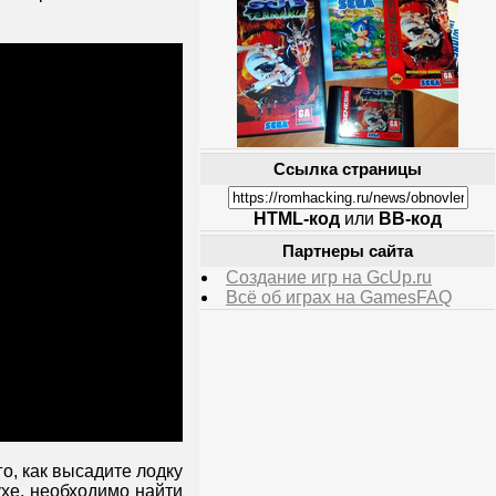
Ссылка страницы
HTML-код
или
BB-код
Партнеры сайта
Создание игр на GcUp.ru
Всё об играх на GamesFAQ
о, как высадите лодку
хе, необходимо найти