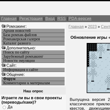
Главная
|
Регистрация
|
Вход
|
RSS
|
PDA-версия
Ромхакинг:
Главная
»
2023
»
Сент
Архив новостей
База ромхак-файлов
Обновление игры «
Ромхакерская галерея
Каталог разного
Дополнительно:
Поиск по сайту
Зарубежный ромхакинг
Новости эмуляции
Cайт:
Информация о сайте
Общение:
Форум
Комментарии к материалам
Наш опрос
Играете ли вы в свои проекты
Выпущена версия 2
(переводы/хаки)?
классическое прикл
Да
квестов, движущим