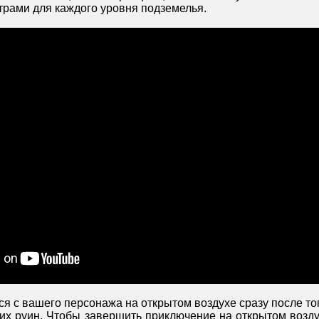
рами для каждого уровня подземелья.
ся с вашего персонажа на открытом воздухе сразу после тог
них руин. Чтобы завершить приключение на открытом возду