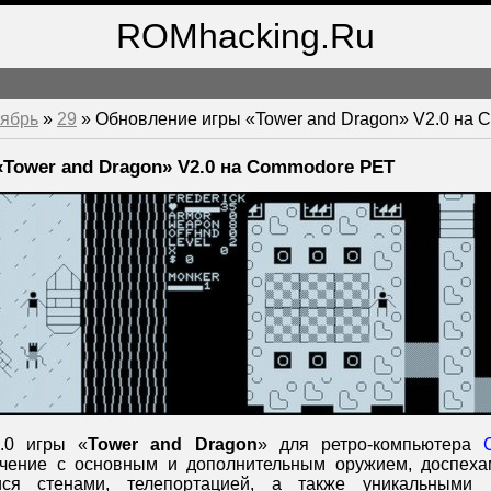
ROMhacking.Ru
ябрь
»
29
» Обновление игры «Tower and Dragon» V2.0 на
Tower and Dragon» V2.0 на Commodore PET
.0 игры «
Tower and Dragon
» для ретро-компьютера
ючение с основным и дополнительным оружием, доспеха
ися стенами, телепортацией, а также уникальными