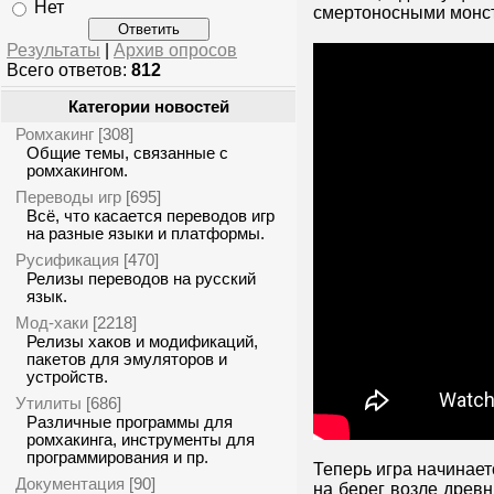
Нет
смертоносными монст
Результаты
|
Архив опросов
Всего ответов:
812
Категории новостей
Ромхакинг
[308]
Общие темы, связанные с
ромхакингом.
Переводы игр
[695]
Всё, что касается переводов игр
на разные языки и платформы.
Русификация
[470]
Релизы переводов на русский
язык.
Мод-хаки
[2218]
Релизы хаков и модификаций,
пакетов для эмуляторов и
устройств.
Утилиты
[686]
Различные программы для
ромхакинга, инструменты для
программирования и пр.
Теперь игра начинает
Документация
[90]
на берег возле древ