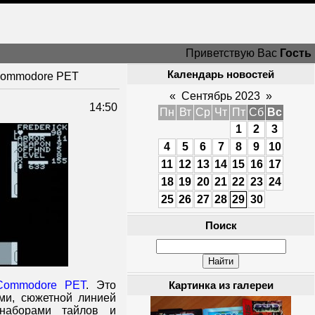
Приветствую Вас
Гость
Календарь новостей
 Commodore PET
«
Сентябрь 2023
»
14:50
Пн
Вт
Ср
Чт
Пт
Сб
Вс
1
2
3
4
5
6
7
8
9
10
11
12
13
14
15
16
17
18
19
20
21
22
23
24
25
26
27
28
29
30
Поиск
Commodore PET
. Это
Картинка из галереи
ми, сюжетной линией
 наборами тайлов и