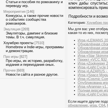
Статьи и пособия по ромхакингу и
ключ дабы спустить
переводу игр.
компенсировать прик
Мероприятия
[146]
Конкурсы, а также прочие новости
Подробности и возмо
о событиях сообщества
Категория:
Хоумбрю пр
ромхакеров.
Эмуляция
Мы для вас уже отобрал
[269]
какая-то из них, посмот
Эмуляторы, дампинг и близкие
темы. В т.ч. симуляция.
Игра «LEMANS 202
Хоумбрю проекты
[7510]
Обновлённая сборка
Homebrew и Indie-игры, программы
Обновлённая игра «
и демонстрации.
Обновлённая игра 
Игра «Star Skimme
Про игры
[827]
Проект «VCC $32
Про игры, их историю, разработку,
Игра «Zookeeper 2
издания и переиздания оных.
Игра «Light Cycle 
Прочее
[669]
Игра «LAZARUS - R
Новости сайта и разное другое.
Игра «Space Mogul
Игра «Cosmic Com
Опубликована игра
Игра «Aranna» v1.
Полная версия игр
Игра «Light Cycles
Если ищите другие подо
обновление
,
игра
,
C64
,