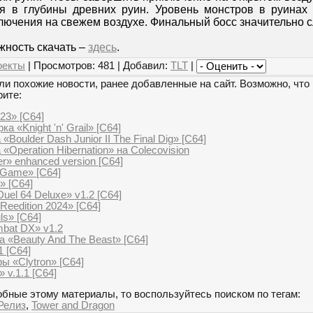
ся в глубины древних руин. Уровень монстров в руинах
лючения на свежем воздухе. Финальный босс значительно 
жность скачать –
здесь
.
оекты
| Просмотров: 481 | Добавил:
TLT
|
и похожие новости, ранее добавленные на сайт. Возможно, что 
рите:
3» [C64]
 «Knight 'n' Grail» [C64]
Boulder Dash Junior II The Final Dig» [C64]
«Operation Hibernation» на Colecovision
r» enhanced version [C64]
 Game» [C64]
» [C64]
Duel 64 Deluxe» v1.2 [C64]
eedition 2024» [C64]
s» [C64]
bat DX» v1.2
 «Beauty And The Beast» [C64]
1 [C64]
ы «Clytron» [C64]
» v.1.1 [C64]
бные этому материалы, то воспользуйтесь поиском по тегам:
Релиз
,
Tower and Dragon