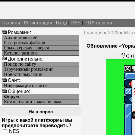
Главная
|
Регистрация
|
Вход
|
RSS
|
PDA-версия
Ромхакинг:
Главная
»
2023
»
Мар
Архив новостей
База ромхак-файлов
Обновление «Yopaz 
Ромхакерская галерея
Каталог разного
Дополнительно:
Поиск по сайту
Зарубежный ромхакинг
Новости эмуляции
Cайт:
Информация о сайте
Общение:
Форум
Комментарии к материалам
Наш опрос
Игры с какой платформы вы
предпочитаете переводить?
NES