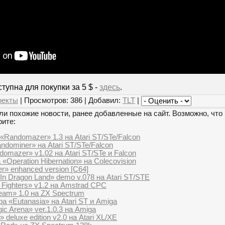
тупна для покупки за 5 $ -
здесь
.
оекты
| Просмотров: 386 | Добавил:
TLT
|
и похожие новости, ранее добавленные на сайт. Возможно, что 
рите:
Randomazer» 1.3 на Atari ST/STe/Falcon
dominer» на Atari ST/STe/Falcon
mazer» v1.02 на Atari ST/STe и Falcon
«Operation Hibernation» на Colecovision
r» enhanced version [C64]
 In Dragon Land» demo v.078 на Atari ST/STE
l Fighters» v1.2 на Amstrad CPC
Team» 1.0 на ZX Spectrum
 «Eutanasia» на Atari ST и Amiga
ic Arena» ver.1.0.3 на Amiga
 deluxe edition v2.0 на Atari XL/XE