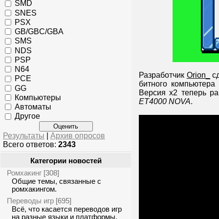
SMD
SNES
PSX
GB/GBC/GBA
SMS
NDS
PSP
N64
Разработчик
Orion_
сд
PCE
битного компьютер
GG
Версия x2 теперь р
Компьютеры
ET4000 NOVA
.
Автоматы
Другое
Результаты
|
Архив опросов
Всего ответов:
2343
Категории новостей
Ромхакинг
[308]
Общие темы, связанные с
ромхакингом.
Переводы игр
[695]
Всё, что касается переводов игр
на разные языки и платформы.