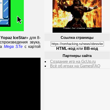
«
Yopaz IceStar
» для 8-
Ссылка страницы
спроизведения звука.
на
Mega STe
с картой
HTML-код
или
BB-код
Партнеры сайта
Создание игр на GcUp.ru
Всё об играх на GamesFAQ