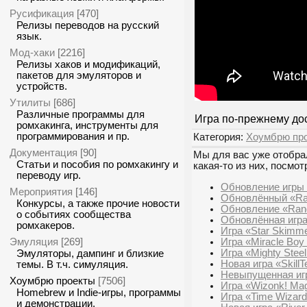
Русификация
[470]
Релизы переводов на русский
язык.
Мод-хаки
[2216]
Релизы хаков и модификаций,
пакетов для эмуляторов и
устройств.
Утилиты
[686]
Различные программы для
Игра по-прежнему дос
ромхакинга, инструменты для
программирования и пр.
Категория:
Хоумбрю пр
Документация
[90]
Мы для вас уже отобрал
Статьи и пособия по ромхакингу и
какая-то из них, посмот
переводу игр.
Обновление игры «
Мероприятия
[146]
Обновлённый «Ran
Конкурсы, а также прочие новости
Обновление «Rando
о событиях сообщества
Обновлённая игра 
ромхакеров.
Игра «Star Skimme
Эмуляция
Игра «Miracle Boy
[269]
Игра «Mighty Stee
Эмуляторы, дампинг и близкие
Новая игра «Skill
темы. В т.ч. симуляция.
Невыпущенная игра
Хоумбрю проекты
[7506]
Игра «Wizonk! Mag
Homebrew и Indie-игры, программы
Игра «Time Wizard»
и демонстрации.