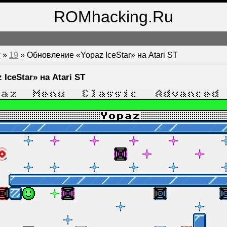
ROMhacking.Ru
т
»
19
» Обновление «Yopaz IceStar» на Atari ST
IceStar» на Atari ST