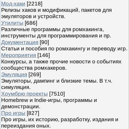
Мод-хаки
[2218]
Релизы хаков и модификаций, пакетов для
эмуляторов и устройств.
Утилиты
[686]
Различные программы для ромхакинга,
инструменты для программирования и пр.
Документация
[90]
Статьи и пособия по ромхакингу и переводу игр.
Мероприятия
[146]
Конкурсы, а также прочие новости о событиях
сообщества ромхакеров.
Эмуляция
[269]
Эмуляторы, дампинг и близкие темы. В т.ч.
симуляция.
Хоумбрю проекты
[7510]
Homebrew и Indie-игры, программы и
демонстрации.
Про игры
[827]
Про игры, их историю, разработку, издания и
переиздания оных.