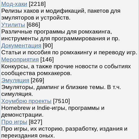
Мод-хаки
[2218]
Релизы хаков и модификаций, пакетов для
эмуляторов и устройств.
Утилиты
[686]
Различные программы для ромхакинга,
инструменты для программирования и пр.
Документация
[90]
Статьи и пособия по ромхакингу и переводу игр.
Мероприятия
[146]
Конкурсы, а также прочие новости о событиях
сообщества ромхакеров.
Эмуляция
[269]
Эмуляторы, дампинг и близкие темы. В т.ч.
симуляция.
Хоумбрю проекты
[7510]
Homebrew и Indie-игры, программы и
демонстрации.
Про игры
[827]
Про игры, их историю, разработку, издания и
переиздания оных.