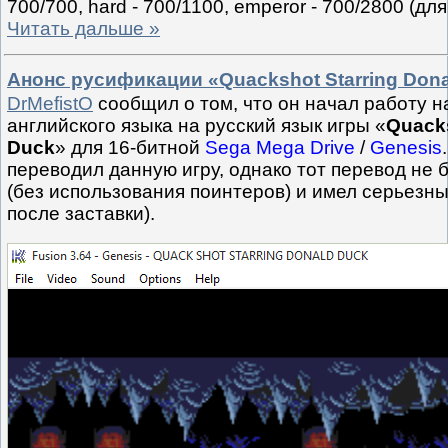
700/700, hard - 700/1100, emperor - 700/2800 (дл
Читать дальше »
Анонс русификации «Quackshot Starring Dona
DrMefistO
сообщил о том, что он начал работу н
английского языка на русский язык игры «
Quacks
Duck
» для 16-битной
Sega Mega Drive
/
Genesis
переводил данную игру, однако тот перевод не
(без использования поинтеров) и имел серьезны
после заставки).