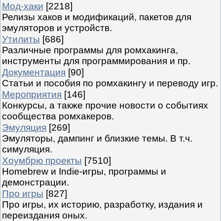
Мод-хаки
[2218]
Релизы хаков и модификаций, пакетов для
эмуляторов и устройств.
Утилиты
[686]
Различные программы для ромхакинга,
инструменты для программирования и пр.
Документация
[90]
Статьи и пособия по ромхакингу и переводу игр.
Мероприятия
[146]
Конкурсы, а также прочие новости о событиях
сообщества ромхакеров.
Эмуляция
[269]
Эмуляторы, дампинг и близкие темы. В т.ч.
симуляция.
Хоумбрю проекты
[7510]
Homebrew и Indie-игры, программы и
демонстрации.
Про игры
[827]
Про игры, их историю, разработку, издания и
переиздания оных.