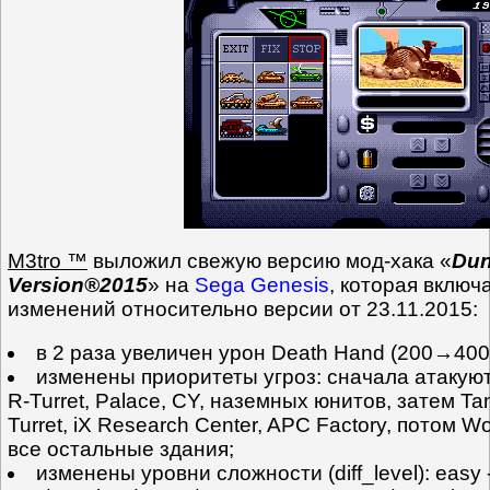
M3tro ™
выложил свежую версию мод-хака «
Dun
Version®2015
» на
Sega Genesis
, которая включ
изменений относительно версии от 23.11.2015:
в 2 раза увеличен урон Death Hand (200→400
изменены приоритеты угроз: сначала атакую
R-Turret, Palace, CY, наземных юнитов, затем Tank
Turret, iX Research Center, APC Factory, потом W
все остальные здания;
изменены уровни сложности (diff_level): easy -