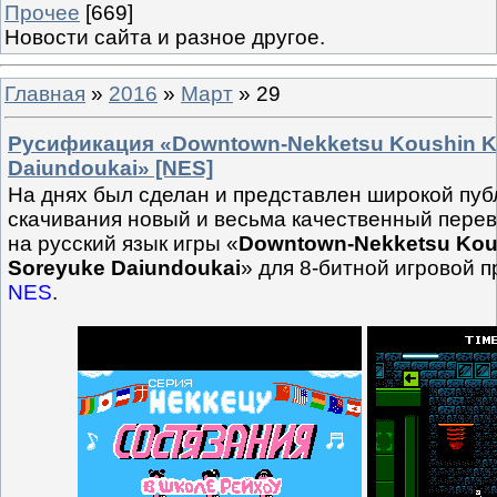
Прочее
[669]
Новости сайта и разное другое.
Главная
»
2016
»
Март
»
29
Русификация «Downtown-Nekketsu Koushin Ky
Daiundoukai» [NES]
На днях был сделан и представлен широкой пуб
скачивания новый и весьма качественный перев
на русский язык игры «
Downtown-Nekketsu Kou
Soreyuke Daiundoukai
» для 8-битной игровой 
NES
.