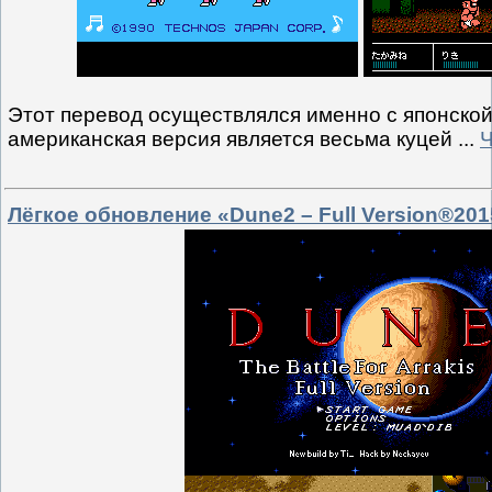
Этот перевод осуществлялся именно с японской в
американская версия является весьма куцей
...
Ч
Лёгкое обновление «Dune2 – Full Version®201