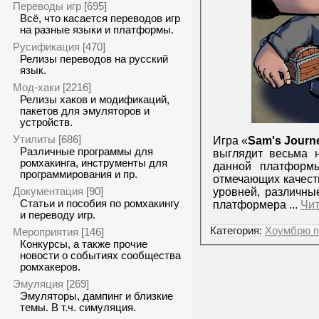
Переводы игр
[695]
Всё, что касается переводов игр
на разные языки и платформы.
Русификация
[470]
Релизы переводов на русский
язык.
Мод-хаки
[2216]
Релизы хаков и модификаций,
пакетов для эмуляторов и
устройств.
Утилиты
[686]
Игра «
Sam's Journ
Различные программы для
выглядит весьма 
ромхакинга, инструменты для
данной платформы
программирования и пр.
отмечающих качеств
Документация
уровней, различны
[90]
Статьи и пособия по ромхакингу
платформера
...
Чит
и переводу игр.
Категория:
Хоумбрю п
Мероприятия
[146]
Конкурсы, а также прочие
новости о событиях сообщества
ромхакеров.
Эмуляция
[269]
Эмуляторы, дампинг и близкие
темы. В т.ч. симуляция.