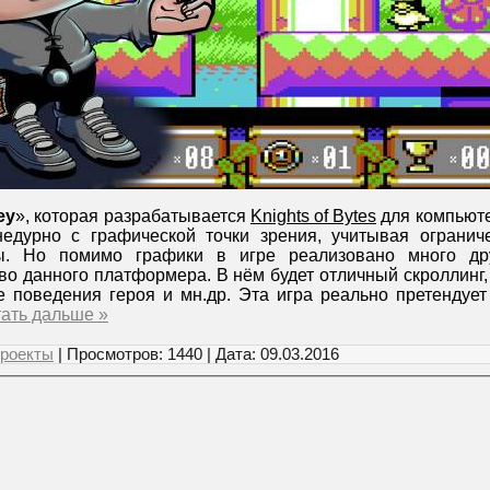
ey
», которая разрабатывается
Knights of Bytes
для компьют
недурно с графической точки зрения, учитывая ограни
. Но помимо графики в игре реализовано много дру
о данного платформера. В нём будет отличный скроллинг,
е поведения героя и мн.др. Эта игра реально претендует
ать дальше »
роекты
| Просмотров: 1440 | Дата:
09.03.2016