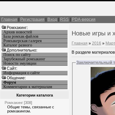
Главная
|
Регистрация
|
Вход
|
RSS
|
PDA-версия
Ромхакинг:
Архив новостей
Новые игры и 
База ромхак-файлов
Ромхакерская галерея
Главная
»
2016
»
Мар
Каталог разного
Дополнительно:
В разделе материалов
Поиск по сайту
Зарубежный ромхакинг
Заключительный тр
Новости эмуляции
Cайт:
Информация о сайте
Общение:
Форум
Комментарии к материалам
Категории каталога
Ромхакинг
[308]
Общие темы, связанные с
ромхакингом.