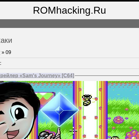
ROMhacking.Ru
хаки
т
»
09
:
ейлер «Sam's Journey» [C64]