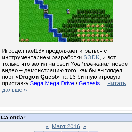
Игродел
rael16x
продолжает играться с
инструментарием разработки
SGDK
, и вот
только что залил на свой
YouTube
-канал новое
видео – демонстрацию того, как бы выглядел
порт «
Dragon Quest
» на 16-битную игровую
приставку
Sega Mega Drive
/
Genesis
...
Читать
дальше »
Calendar
«
Март 2016
»