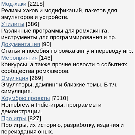
Мод-хаки
[2218]
Релизы хаков и модификаций, пакетов для
эмуляторов и устройств.
Утилиты
[686]
Различные программы для ромхакинга,
инструменты для программирования и пр.
Документация
[90]
Статьи и пособия по ромхакингу и переводу игр.
Мероприятия
[146]
Конкурсы, а также прочие новости о событиях
сообщества ромхакеров.
Эмуляция
[269]
Эмуляторы, дампинг и близкие темы. В т.ч.
симуляция.
Хоумбрю проекты
[7510]
Homebrew и Indie-игры, программы и
демонстрации.
Про игры
[827]
Про игры, их историю, разработку, издания и
переиздания оных.