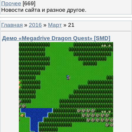
Прочее
[669]
Новости сайта и разное другое.
Главная
»
2016
»
Март
»
21
Демо «Megadrive Dragon Quest» [SMD]