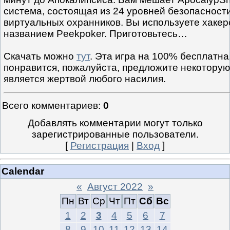
система, состоящая из 24 уровней безопасност
виртуальных охранников. Вы используете хакер
названием Peekpoker. Приготовьтесь…
Скачать можно
тут
. Эта игра на 100% бесплатна,
понравится, пожалуйста, предложите некоторую
является жертвой любого насилия.
Всего комментариев
:
0
Добавлять комментарии могут только
зарегистрированные пользователи.
[
Регистрация
|
Вход
]
Calendar
«
Август 2022
»
Пн
Вт
Ср
Чт
Пт
Сб
Вс
1
2
3
4
5
6
7
8
9
10
11
12
13
14