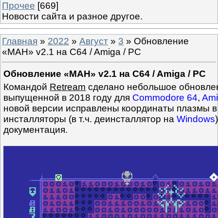
Прочее
[669]
Новости сайта и разное другое.
Главная
»
2022
»
Август
»
3
» Обновление
«MAH» v2.1 на C64 / Amiga / PC
Обновление «MAH» v2.1 на C64 / Amiga / PC
Командой
Retream
сделано небольшое обновлен
выпущенной в 2018 году для
Commodore 64
,
Ami
новой версии исправлены координаты плазмы в
инсталляторы (в т.ч. деинсталлятор на
Windows
документация.