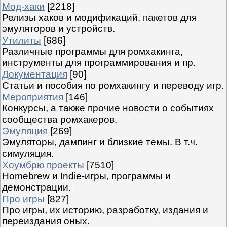
Мод-хаки
[2218]
Релизы хаков и модификаций, пакетов для
эмуляторов и устройств.
Утилиты
[686]
Различные программы для ромхакинга,
инструменты для программирования и пр.
Документация
[90]
Статьи и пособия по ромхакингу и переводу игр.
Мероприятия
[146]
Конкурсы, а также прочие новости о событиях
сообщества ромхакеров.
Эмуляция
[269]
Эмуляторы, дампинг и близкие темы. В т.ч.
симуляция.
Хоумбрю проекты
[7510]
Homebrew и Indie-игры, программы и
демонстрации.
Про игры
[827]
Про игры, их историю, разработку, издания и
переиздания оных.