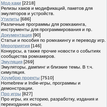
Мод-хаки
[2218]
Релизы хаков и модификаций, пакетов для
эмуляторов и устройств.
Утилиты
[686]
Различные программы для ромхакинга,
инструменты для программирования и пр.
Документация
[90]
Статьи и пособия по ромхакингу и переводу игр.
Мероприятия
[146]
Конкурсы, а также прочие новости о событиях
сообщества ромхакеров.
Эмуляция
[269]
Эмуляторы, дампинг и близкие темы. В т.ч.
симуляция.
Хоумбрю проекты
[7510]
Homebrew и Indie-игры, программы и
демонстрации.
Про игры
[827]
Про игры, их историю, разработку, издания и
переиздания оных.