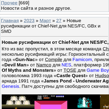
Прочее
[669]
Новости сайта и разное другое.
Главная
»
2023
»
Март
»
27
» Новые
русификации от Chief-Net для NES/FC, GBx и
SMD
Новые русификации от Chief-Net для NES/FC
Кто из вас пропустил, в этом месяце команда
Ch
несколько русификаций игры: Горизонтальный 
года «
Gun-Nac
» от
Compile
для
Famicom
, прикл
«
Devil Man
» от
Namco
для
NES
, платформер 19
Of Myths and Monsters
» от
TOSE
для
Game Boy
головоломка 1993 года «
Castle Quest
» от
Hudso
аркада 1991 года «
James Pond - Underwater Ag
Genesis
. Патч доступны для свободного скачив