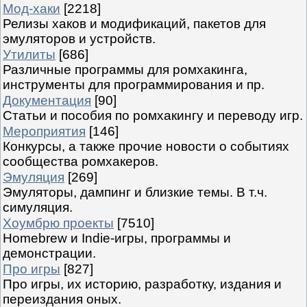
Мод-хаки
[2218]
Релизы хаков и модификаций, пакетов для
эмуляторов и устройств.
Утилиты
[686]
Различные программы для ромхакинга,
инструменты для программирования и пр.
Документация
[90]
Статьи и пособия по ромхакингу и переводу игр.
Мероприятия
[146]
Конкурсы, а также прочие новости о событиях
сообщества ромхакеров.
Эмуляция
[269]
Эмуляторы, дампинг и близкие темы. В т.ч.
симуляция.
Хоумбрю проекты
[7510]
Homebrew и Indie-игры, программы и
демонстрации.
Про игры
[827]
Про игры, их историю, разработку, издания и
переиздания оных.