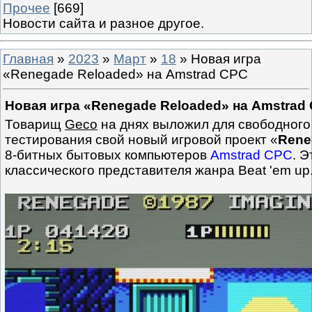
Прочее
[669]
Новости сайта и разное другое.
Главная
»
2023
»
Март
»
18
» Новая игра
«Renegade Reloaded» на Amstrad CPC
Новая игра «Renegade Reloaded» на Amstrad
Товарищ
Geco
на днях выложил для свободного
тестирования свой новый игровой проект «
Rene
8-битных бытовых компьютеров
Amstrad CPC
. 
классического представителя жанра Beat 'em up