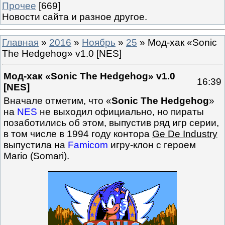
Прочее
[669]
Новости сайта и разное другое.
Главная
»
2016
»
Ноябрь
»
25
» Мод-хак «Sonic
The Hedgehog» v1.0 [NES]
Мод-хак «Sonic The Hedgehog» v1.0
16:39
[NES]
Вначале отметим, что «
Sonic The Hedgehog
»
на
NES
не выходил официально, но пираты
позаботились об этом, выпустив ряд игр серии,
в том числе в 1994 году контора
Ge De Industry
выпустила на
Famicom
игру-клон с героем
Mario (Somari).