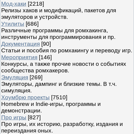
Мод-хаки
[2218]
Релизы хаков и модификаций, пакетов для
эмуляторов и устройств.
Утилиты
[686]
Различные программы для ромхакинга,
инструменты для программирования и пр.
Документация
[90]
Статьи и пособия по ромхакингу и переводу игр.
Мероприятия
[146]
Конкурсы, а также прочие новости о событиях
сообщества ромхакеров.
Эмуляция
[269]
Эмуляторы, дампинг и близкие темы. В т.ч.
симуляция.
Хоумбрю проекты
[7510]
Homebrew и Indie-игры, программы и
демонстрации.
Про игры
[827]
Про игры, их историю, разработку, издания и
переиздания оных.