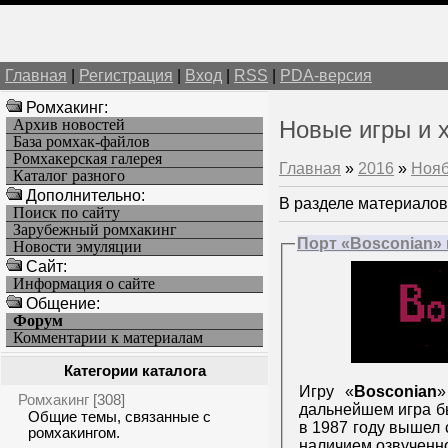
Главная
|
Регистрация
|
Вход
|
RSS
|
PDA-версия
Ромхакинг:
Архив новостей
Новые игры и 
База ромхак-файлов
Ромхакерская галерея
Главная
»
2016
»
Ноя
Каталог разного
Дополнительно:
В разделе материалов
Поиск по сайту
Зарубежный ромхакинг
Порт «Bosconian» н
Новости эмуляции
Cайт:
Информация о сайте
Общение:
Форум
Комментарии к материалам
Категории каталога
Игру «
Bosconian
»
Ромхакинг
[308]
дальнейшем игра 
Общие темы, связанные с
в 1987 году вышел 
ромхакингом.
наличием озвученно