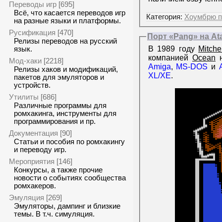
Переводы игр
[695]
Всё, что касается переводов игр
Категория:
Хоумбрю п
на разные языки и платформы.
Русификация
[470]
Порт «Pang» на Ata
Релизы переводов на русский
В 1989 году
Mitche
язык.
компанией
Ocean
н
Мод-хаки
[2218]
Amiga
,
MS-DOS
и
Релизы хаков и модификаций,
XL/XE
.
пакетов для эмуляторов и
устройств.
Утилиты
[686]
Различные программы для
ромхакинга, инструменты для
программирования и пр.
Документация
[90]
Статьи и пособия по ромхакингу
и переводу игр.
Мероприятия
[146]
Конкурсы, а также прочие
новости о событиях сообщества
ромхакеров.
Эмуляция
[269]
Эмуляторы, дампинг и близкие
темы. В т.ч. симуляция.