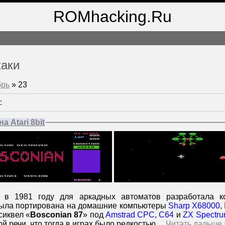
ROMhacking.Ru
хаки
брь
»
23
:
а Atari 8bit
 в 1981 году для аркадных автоматов разработала 
была портирована на домашние компьютеры
Sharp X68000
,
сиквел «
Bosconian 87
» под
Amstrad CPC
,
C64
и
ZX Spectr
й речи, что тогда в играх было редкостью
...
Читать дальше 