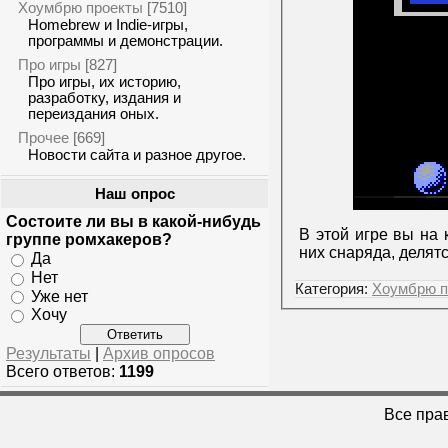
Хоумбрю проекты
[7510]
Homebrew и Indie-игры,
программы и демонстрации.
Про игры
[827]
Про игры, их историю,
разработку, издания и
переиздания оных.
Прочее
[669]
Новости сайта и разное другое.
Наш опрос
Состоите ли вы в какой-нибудь
В этой игре вы на
группе ромхакеров?
них снаряда, делят
Да
Нет
Категория:
Хоумбрю п
Уже нет
Хочу
Результаты
|
Архив опросов
Всего ответов:
1199
Все пра