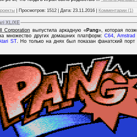
роекты
| Просмотров: 1512 | Дата:
23.11.2016
|
Комментарии (1)
ri XL/XE
ll Corporation
выпустила аркадную «
Pang
», которая поз
а множество других домашних платформ:
C64
,
Amstrad
Atari ST
. Но только на днях был показан фанатский порт