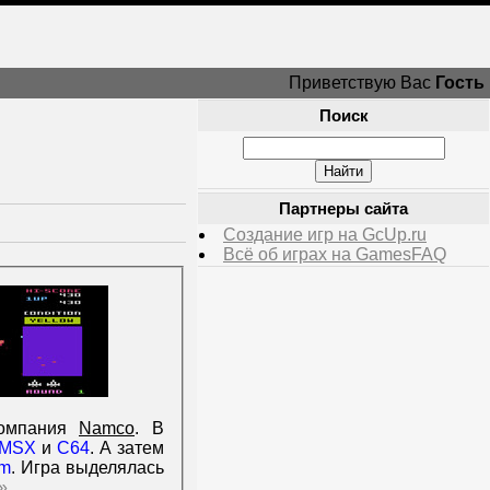
Приветствую Вас
Гость
Поиск
Партнеры сайта
Создание игр на GcUp.ru
Всё об играх на GamesFAQ
компания
Namco
. В
MSX
и
C64
. А затем
um
. Игра выделялась
»