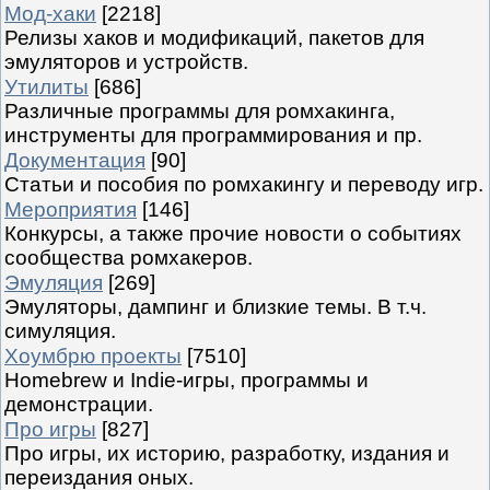
Мод-хаки
[2218]
Релизы хаков и модификаций, пакетов для
эмуляторов и устройств.
Утилиты
[686]
Различные программы для ромхакинга,
инструменты для программирования и пр.
Документация
[90]
Статьи и пособия по ромхакингу и переводу игр.
Мероприятия
[146]
Конкурсы, а также прочие новости о событиях
сообщества ромхакеров.
Эмуляция
[269]
Эмуляторы, дампинг и близкие темы. В т.ч.
симуляция.
Хоумбрю проекты
[7510]
Homebrew и Indie-игры, программы и
демонстрации.
Про игры
[827]
Про игры, их историю, разработку, издания и
переиздания оных.