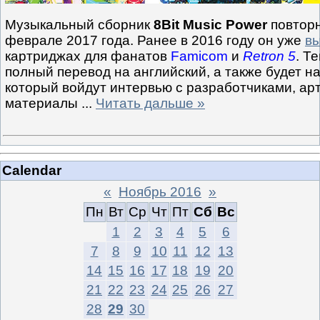
Музыкальный сборник
8Bit Music Power
повторн
феврале 2017 года. Ранее в 2016 году он уже
вы
картриджах для фанатов
Famicom
и
Retron 5
. Т
полный перевод на английский, а также будет н
который войдут интервью с разработчиками, ар
материалы
...
Читать дальше »
Calendar
«
Ноябрь 2016
»
Пн
Вт
Ср
Чт
Пт
Сб
Вс
1
2
3
4
5
6
7
8
9
10
11
12
13
14
15
16
17
18
19
20
21
22
23
24
25
26
27
28
29
30