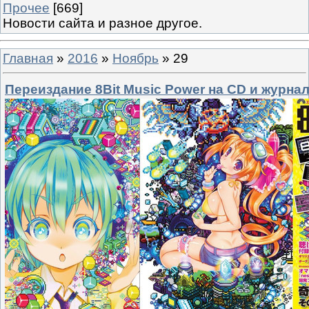
Прочее
[669]
Новости сайта и разное другое.
Главная
»
2016
»
Ноябрь
»
29
Переиздание 8Bit Music Power на CD и журна