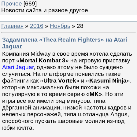
Прочее
[669]
Новости сайта и разное другое.
Главная
»
2016
»
Ноябрь
»
28
Задамплена «Thea Realm Fighters» на Atari
Jaguar
Компания
Midway
в своё время хотела сделать
порт «
Mortal Kombat 3
» на игровую приставку
Atari Jaguar
, однако этому не было суждено
случиться. На платформе появились такие
файтинги как «
Ultra Vortek
» и «
Kasumi Ninja
»,
которые максимально были похожи на
популярную в то время серию «
MK
». Но эти
игры всё же имели ряд минусов, типа
дёрганной анимации, низкой частоты кадров и
нелепых персонажей, типа шотландца Angus,
способного пускать шаровые молнии из-под
юбки килта.