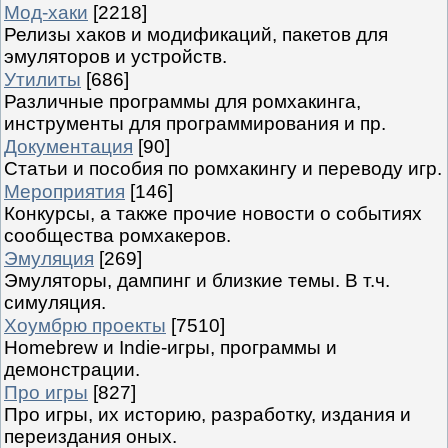
Мод-хаки
[2218]
Релизы хаков и модификаций, пакетов для
эмуляторов и устройств.
Утилиты
[686]
Различные программы для ромхакинга,
инструменты для программирования и пр.
Документация
[90]
Статьи и пособия по ромхакингу и переводу игр.
Мероприятия
[146]
Конкурсы, а также прочие новости о событиях
сообщества ромхакеров.
Эмуляция
[269]
Эмуляторы, дампинг и близкие темы. В т.ч.
симуляция.
Хоумбрю проекты
[7510]
Homebrew и Indie-игры, программы и
демонстрации.
Про игры
[827]
Про игры, их историю, разработку, издания и
переиздания оных.