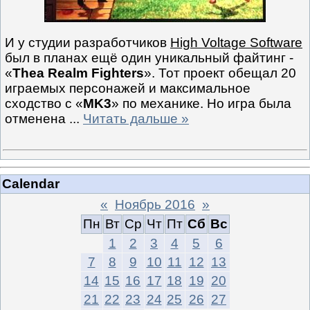
И у студии разработчиков
High Voltage Software
был в планах ещё один уникальный файтинг -
«
Thea Realm Fighters
». Тот проект обещал 20
играемых персонажей и максимальное
сходство с «
MK3
» по механике. Но игра была
отменена
...
Читать дальше »
Calendar
«
Ноябрь 2016
»
Пн
Вт
Ср
Чт
Пт
Сб
Вс
1
2
3
4
5
6
7
8
9
10
11
12
13
14
15
16
17
18
19
20
21
22
23
24
25
26
27