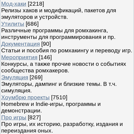
Мод-хаки
[2218]
Релизы хаков и модификаций, пакетов для
эмуляторов и устройств.
Утилиты
[686]
Различные программы для ромхакинга,
инструменты для программирования и пр.
Документация
[90]
Статьи и пособия по ромхакингу и переводу игр.
Мероприятия
[146]
Конкурсы, а также прочие новости о событиях
сообщества ромхакеров.
Эмуляция
[269]
Эмуляторы, дампинг и близкие темы. В т.ч.
симуляция.
Хоумбрю проекты
[7510]
Homebrew и Indie-игры, программы и
демонстрации.
Про игры
[827]
Про игры, их историю, разработку, издания и
переиздания оных.