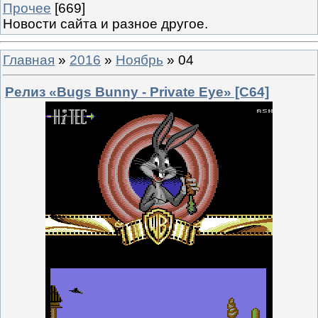
Прочее
[669]
Новости сайта и разное другое.
Главная
»
2016
»
Ноябрь
»
04
Релиз «Bugs Bunny - Private Eye» [C64]