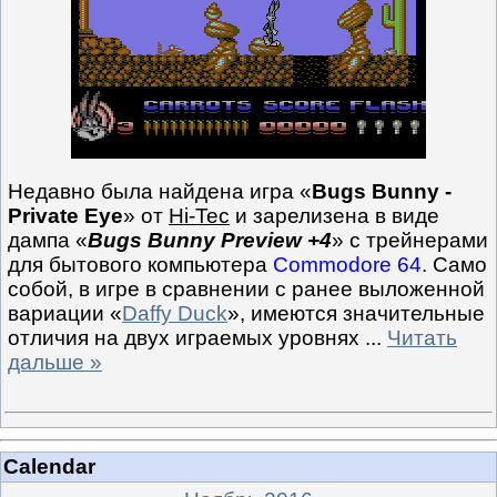
Недавно была найдена игра «
Bugs Bunny -
Private Eye
» от
Hi-Tec
и зарелизена в виде
дампа «
Bugs Bunny Preview +4
» с трейнерами
для бытового компьютера
Commodore 64
. Само
собой, в игре в сравнении с ранее выложенной
вариации «
Daffy Duck
», имеются значительные
отличия на двух играемых уровнях
...
Читать
дальше »
Calendar