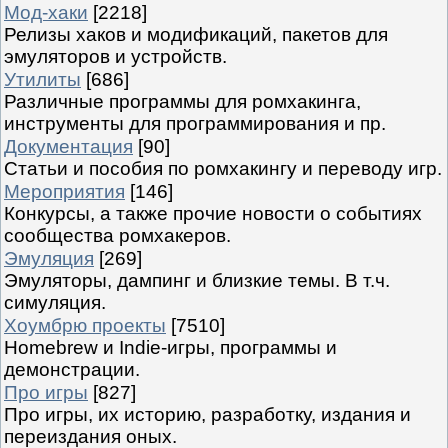
Мод-хаки
[2218]
Релизы хаков и модификаций, пакетов для
эмуляторов и устройств.
Утилиты
[686]
Различные программы для ромхакинга,
инструменты для программирования и пр.
Документация
[90]
Статьи и пособия по ромхакингу и переводу игр.
Мероприятия
[146]
Конкурсы, а также прочие новости о событиях
сообщества ромхакеров.
Эмуляция
[269]
Эмуляторы, дампинг и близкие темы. В т.ч.
симуляция.
Хоумбрю проекты
[7510]
Homebrew и Indie-игры, программы и
демонстрации.
Про игры
[827]
Про игры, их историю, разработку, издания и
переиздания оных.