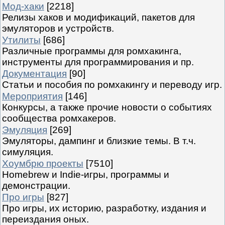
Мод-хаки
[2218]
Релизы хаков и модификаций, пакетов для
эмуляторов и устройств.
Утилиты
[686]
Различные программы для ромхакинга,
инструменты для программирования и пр.
Документация
[90]
Статьи и пособия по ромхакингу и переводу игр.
Мероприятия
[146]
Конкурсы, а также прочие новости о событиях
сообщества ромхакеров.
Эмуляция
[269]
Эмуляторы, дампинг и близкие темы. В т.ч.
симуляция.
Хоумбрю проекты
[7510]
Homebrew и Indie-игры, программы и
демонстрации.
Про игры
[827]
Про игры, их историю, разработку, издания и
переиздания оных.