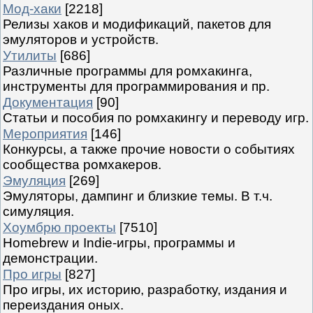
Мод-хаки
[2218]
Релизы хаков и модификаций, пакетов для
эмуляторов и устройств.
Утилиты
[686]
Различные программы для ромхакинга,
инструменты для программирования и пр.
Документация
[90]
Статьи и пособия по ромхакингу и переводу игр.
Мероприятия
[146]
Конкурсы, а также прочие новости о событиях
сообщества ромхакеров.
Эмуляция
[269]
Эмуляторы, дампинг и близкие темы. В т.ч.
симуляция.
Хоумбрю проекты
[7510]
Homebrew и Indie-игры, программы и
демонстрации.
Про игры
[827]
Про игры, их историю, разработку, издания и
переиздания оных.