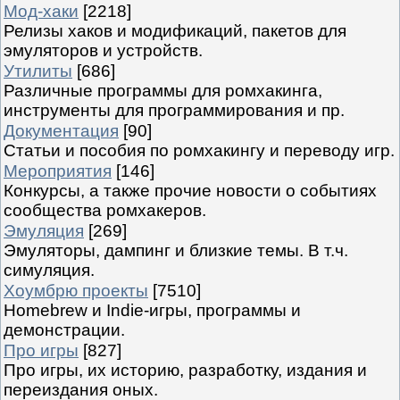
Мод-хаки
[2218]
Релизы хаков и модификаций, пакетов для
эмуляторов и устройств.
Утилиты
[686]
Различные программы для ромхакинга,
инструменты для программирования и пр.
Документация
[90]
Статьи и пособия по ромхакингу и переводу игр.
Мероприятия
[146]
Конкурсы, а также прочие новости о событиях
сообщества ромхакеров.
Эмуляция
[269]
Эмуляторы, дампинг и близкие темы. В т.ч.
симуляция.
Хоумбрю проекты
[7510]
Homebrew и Indie-игры, программы и
демонстрации.
Про игры
[827]
Про игры, их историю, разработку, издания и
переиздания оных.