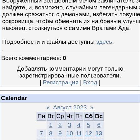
Вооруженный волшебным мечом заклинателя, з
найдете, и, возможно, случайным легендарным 
должен сражаться с демонами, избегать ловуше
сокровища, чтобы обменять их на боевые улучш
наконец, столкнуться с самими Вратами Ада.
Подробности и файлы доступны
здесь
.
Всего комментариев
:
0
Добавлять комментарии могут только
зарегистрированные пользователи.
[
Регистрация
|
Вход
]
Calendar
«
Август 2023
»
Пн
Вт
Ср
Чт
Пт
Сб
Вс
1
2
3
4
5
6
7
8
9
10
11
12
13