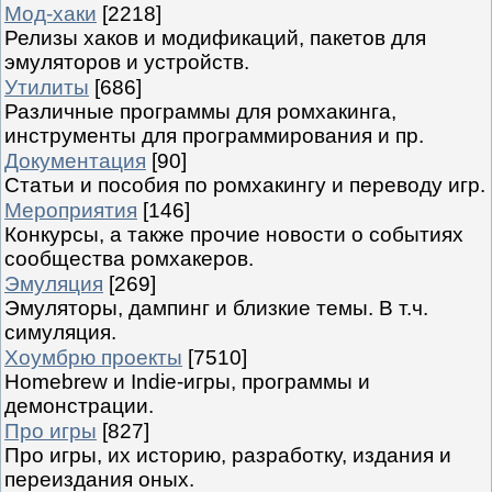
Мод-хаки
[2218]
Релизы хаков и модификаций, пакетов для
эмуляторов и устройств.
Утилиты
[686]
Различные программы для ромхакинга,
инструменты для программирования и пр.
Документация
[90]
Статьи и пособия по ромхакингу и переводу игр.
Мероприятия
[146]
Конкурсы, а также прочие новости о событиях
сообщества ромхакеров.
Эмуляция
[269]
Эмуляторы, дампинг и близкие темы. В т.ч.
симуляция.
Хоумбрю проекты
[7510]
Homebrew и Indie-игры, программы и
демонстрации.
Про игры
[827]
Про игры, их историю, разработку, издания и
переиздания оных.