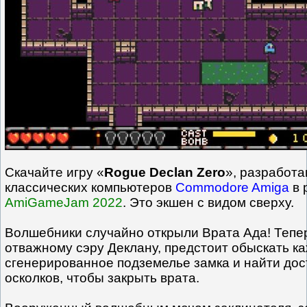
Скачайте игру «
Rogue Declan Zero
», разработ
классических компьютеров
Commodore Amiga
в 
AmiGameJam 2022
. Это экшен с видом сверху.
Волшебники случайно открыли Врата Ада! Тепер
отважному сэру Деклану, предстоит обыскать к
сгенерированное подземелье замка и найти дос
осколков, чтобы закрыть врата.